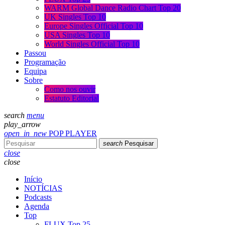
WARM Global Dance Radio Chart Top 20
UK Singles Top 10
Europe Singles Official Top 10
USA Singles Top 10
World Singles Official Top 10
Passou
Programação
Equipa
Sobre
Como nos ouvir
Estatuto Editorial
search
menu
play_arrow
open_in_new
POP PLAYER
search
Pesquisar
close
close
Início
NOTÍCIAS
Podcasts
Agenda
Top
FLUX Top 25