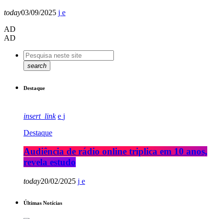
today
03/09/2025
AD
AD
search
Destaque
insert_link
Destaque
Audiência de rádio online triplica em 10 anos,
revela estudo
today
20/02/2025
Últimas Notícias