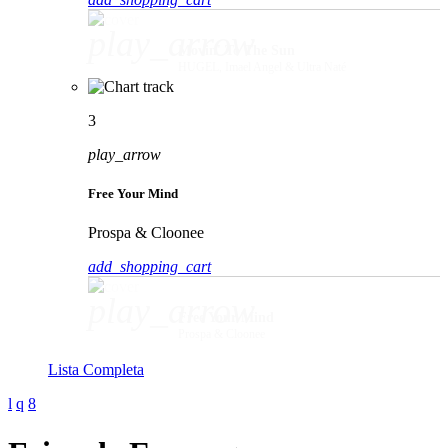
play_arrow
Movin' To The Sun
HUGEL, Imael Angel & Ultra Naté
3
play_arrow
Free Your Mind
Prospa & Cloonee
add_shopping_cart
play_arrow
Free Your Mind
Prospa & Cloonee
Lista Completa