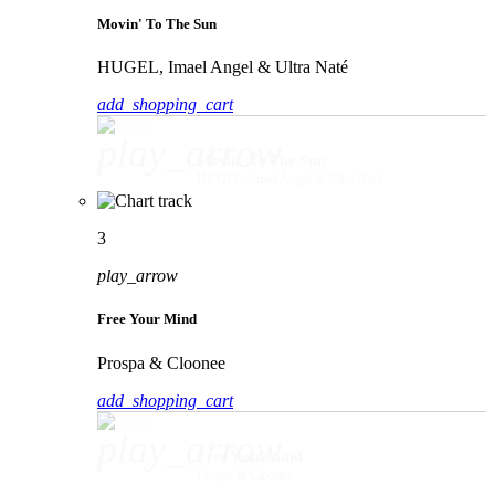
Movin' To The Sun
HUGEL, Imael Angel & Ultra Naté
add_shopping_cart
play_arrow
Movin' To The Sun
HUGEL, Imael Angel & Ultra Naté
3
play_arrow
Free Your Mind
Prospa & Cloonee
add_shopping_cart
play_arrow
Free Your Mind
Prospa & Cloonee