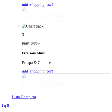
add_shopping_cart
play_arrow
Movin' To The Sun
HUGEL, Imael Angel & Ultra Naté
3
play_arrow
Free Your Mind
Prospa & Cloonee
add_shopping_cart
play_arrow
Free Your Mind
Prospa & Cloonee
Lista Completa