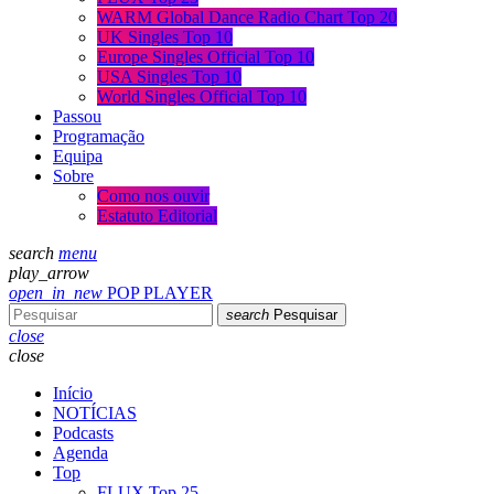
WARM Global Dance Radio Chart Top 20
UK Singles Top 10
Europe Singles Official Top 10
USA Singles Top 10
World Singles Official Top 10
Passou
Programação
Equipa
Sobre
Como nos ouvir
Estatuto Editorial
search
menu
play_arrow
open_in_new
POP PLAYER
search
Pesquisar
close
close
Início
NOTÍCIAS
Podcasts
Agenda
Top
FLUX Top 25