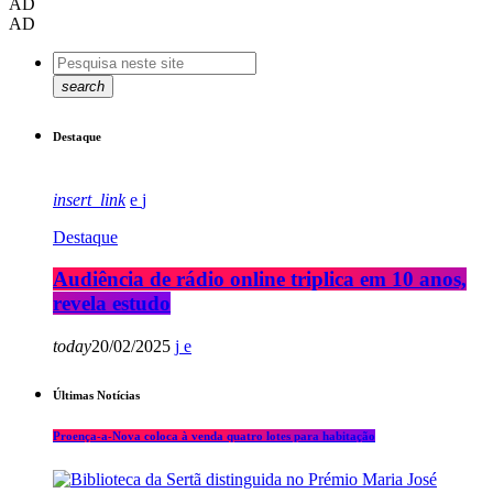
AD
AD
search
Destaque
insert_link
Destaque
Audiência de rádio online triplica em 10 anos,
revela estudo
today
20/02/2025
Últimas Notícias
Proença-a-Nova coloca à venda quatro lotes para habitação