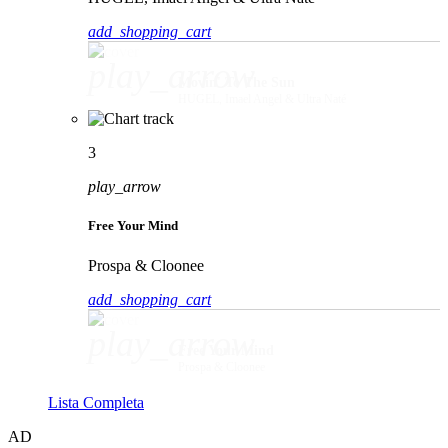
add_shopping_cart
play_arrow
Movin' To The Sun
HUGEL, Imael Angel & Ultra Naté
3
play_arrow
Free Your Mind
Prospa & Cloonee
add_shopping_cart
play_arrow
Free Your Mind
Prospa & Cloonee
Lista Completa
AD