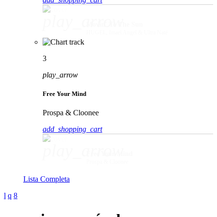
play_arrow
Movin' To The Sun
HUGEL, Imael Angel & Ultra Naté
3
play_arrow
Free Your Mind
Prospa & Cloonee
add_shopping_cart
play_arrow
Free Your Mind
Prospa & Cloonee
Lista Completa