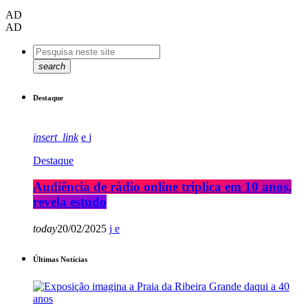
AD
AD
search
Destaque
insert_link
Destaque
Audiência de rádio online triplica em 10 anos,
revela estudo
today
20/02/2025
Últimas Notícias