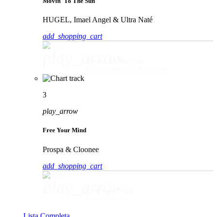
Movin' To The Sun
HUGEL, Imael Angel & Ultra Naté
add_shopping_cart
play_arrow
Movin' To The Sun
HUGEL, Imael Angel & Ultra Naté
3
play_arrow
Free Your Mind
Prospa & Cloonee
add_shopping_cart
play_arrow
Free Your Mind
Prospa & Cloonee
Lista Completa