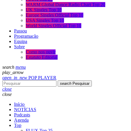
WARM Global Dance Radio Chart Top 20
UK Singles Top 10
Europe Singles Official Top 10
USA Singles Top 10
World Singles Official Top 10
Passou
Programação
Equipa
Sobre
Como nos ouvir
Estatuto Editorial
search
menu
play_arrow
open_in_new
POP PLAYER
search
Pesquisar
close
close
Início
NOTÍCIAS
Podcasts
Agenda
Top
FLUX Top 25