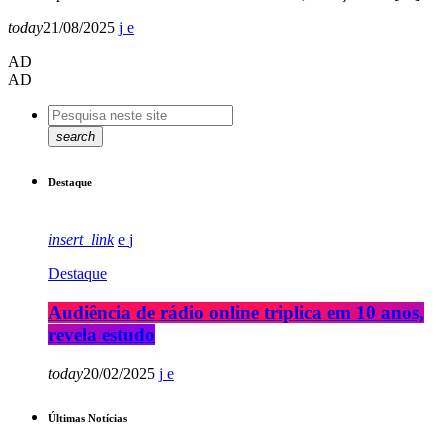
today
21/08/2025
AD
AD
search
Destaque
insert_link
Destaque
Audiência de rádio online triplica em 10 anos,
revela estudo
today
20/02/2025
Últimas Notícias