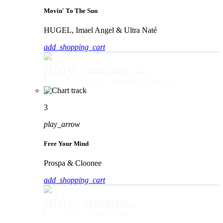
Movin' To The Sun
HUGEL, Imael Angel & Ultra Naté
add_shopping_cart
play_arrow
Movin' To The Sun
HUGEL, Imael Angel & Ultra Naté
3
play_arrow
Free Your Mind
Prospa & Cloonee
add_shopping_cart
play_arrow
Free Your Mind
Prospa & Cloonee