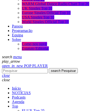
WARM Global Dance Radio Chart Top 20
UK Singles Top 10
Europe Singles Official Top 10
USA Singles Top 10
World Singles Official Top 10
Passou
Programação
Equipa
Sobre
Como nos ouvir
Estatuto Editorial
search
menu
play_arrow
open_in_new
POP PLAYER
search
Pesquisar
close
close
Início
NOTÍCIAS
Podcasts
Agenda
Top
FLUX Top 25