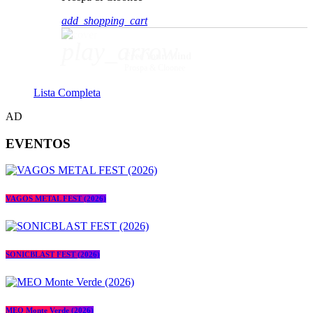
add_shopping_cart
play_arrow
Free Your Mind
Prospa & Cloonee
Lista Completa
AD
EVENTOS
VAGOS METAL FEST (2026)
SONICBLAST FEST (2026)
MEO Monte Verde (2026)