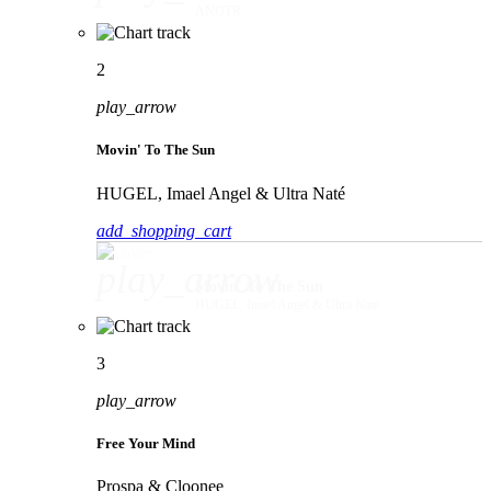
ANOTR
2
play_arrow
Movin' To The Sun
HUGEL, Imael Angel & Ultra Naté
add_shopping_cart
play_arrow
Movin' To The Sun
HUGEL, Imael Angel & Ultra Naté
3
play_arrow
Free Your Mind
Prospa & Cloonee