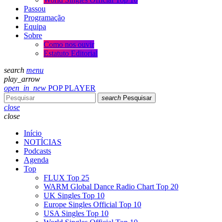
Passou
Programação
Equipa
Sobre
Como nos ouvir
Estatuto Editorial
search
menu
play_arrow
open_in_new
POP PLAYER
search
Pesquisar
close
close
Início
NOTÍCIAS
Podcasts
Agenda
Top
FLUX Top 25
WARM Global Dance Radio Chart Top 20
UK Singles Top 10
Europe Singles Official Top 10
USA Singles Top 10