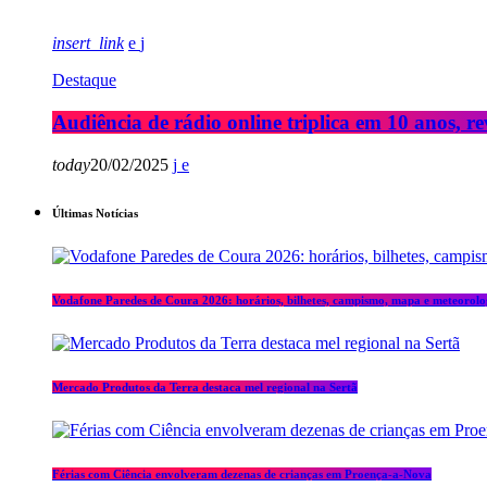
insert_link
Destaque
Audiência de rádio online triplica em 10 anos, re
today
20/02/2025
Últimas Notícias
Vodafone Paredes de Coura 2026: horários, bilhetes, campismo, mapa e meteorolo
Mercado Produtos da Terra destaca mel regional na Sertã
Férias com Ciência envolveram dezenas de crianças em Proença-a-Nova