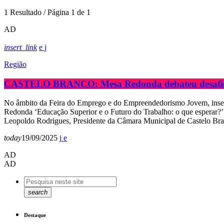
1 Resultado / Página 1 de 1
AD
insert_link
Região
CASTELO BRANCO: Mesa Redonda debateu desafios e
No âmbito da Feira do Emprego e do Empreendedorismo Jovem, inseri
Redonda ‘Educação Superior e o Futuro do Trabalho: o que esperar?’.
Leopoldo Rodrigues, Presidente da Câmara Municipal de Castelo Br
today
19/09/2025
AD
AD
search
Destaque