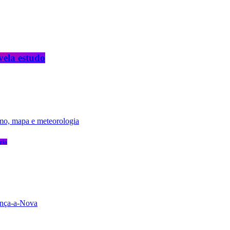
vela estudo
gia