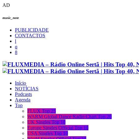
AD
music_note
PUBLICIDADE
CONTACTOS
Início
NOTÍCIAS
Podcasts
Agenda
Top
FLUX Top 25
WARM Global Dance Radio Chart Top 20
UK Singles Top 10
Europe Singles Official Top 10
USA Singles Top 10
World Singles Official Top 10