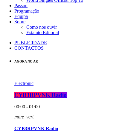
World Singles Official Top 10
Passou
Programação
Equipa
Sobre
Como nos ouvir
Estatuto Editorial
PUBLICIDADE
CONTACTOS
AGORA NO AR
Electronic
CYB3RPVNK Radio
00:00 - 01:00
more_vert
CYB3RPVNK Radio