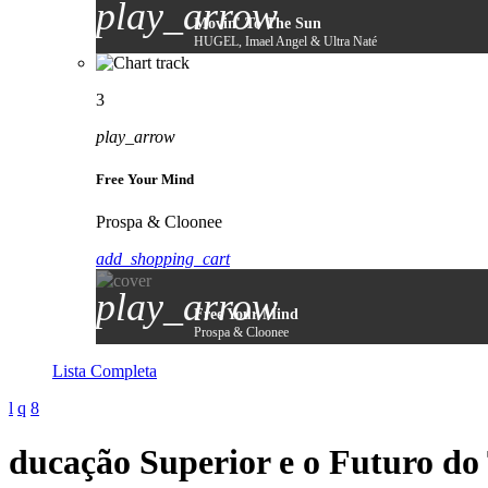
play_arrow
Movin' To The Sun
HUGEL, Imael Angel & Ultra Naté
3
play_arrow
Free Your Mind
Prospa & Cloonee
add_shopping_cart
play_arrow
Free Your Mind
Prospa & Cloonee
Lista Completa
ducação Superior e o Futuro do