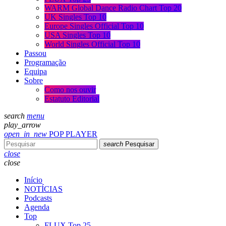
WARM Global Dance Radio Chart Top 20
UK Singles Top 10
Europe Singles Official Top 10
USA Singles Top 10
World Singles Official Top 10
Passou
Programação
Equipa
Sobre
Como nos ouvir
Estatuto Editorial
search
menu
play_arrow
open_in_new
POP PLAYER
search
Pesquisar
close
close
Início
NOTÍCIAS
Podcasts
Agenda
Top
FLUX Top 25