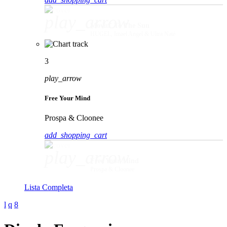
play_arrow
Movin' To The Sun
HUGEL, Imael Angel & Ultra Naté
3
play_arrow
Free Your Mind
Prospa & Cloonee
add_shopping_cart
play_arrow
Free Your Mind
Prospa & Cloonee
Lista Completa