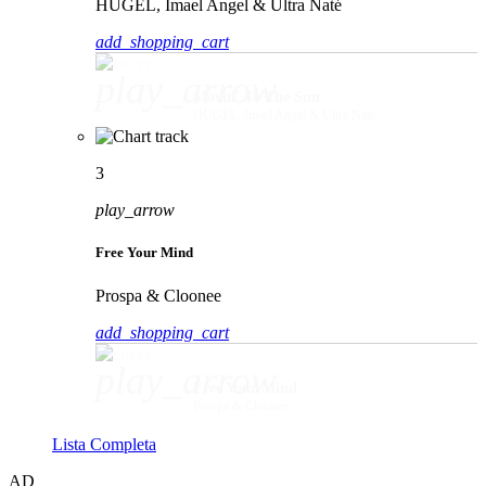
HUGEL, Imael Angel & Ultra Naté
add_shopping_cart
play_arrow
Movin' To The Sun
HUGEL, Imael Angel & Ultra Naté
3
play_arrow
Free Your Mind
Prospa & Cloonee
add_shopping_cart
play_arrow
Free Your Mind
Prospa & Cloonee
Lista Completa
AD