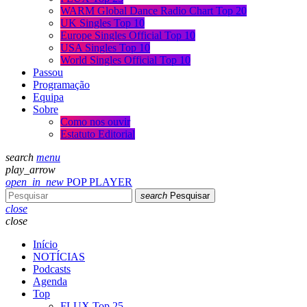
WARM Global Dance Radio Chart Top 20
UK Singles Top 10
Europe Singles Official Top 10
USA Singles Top 10
World Singles Official Top 10
Passou
Programação
Equipa
Sobre
Como nos ouvir
Estatuto Editorial
search
menu
play_arrow
open_in_new
POP PLAYER
search
Pesquisar
close
close
Início
NOTÍCIAS
Podcasts
Agenda
Top
FLUX Top 25