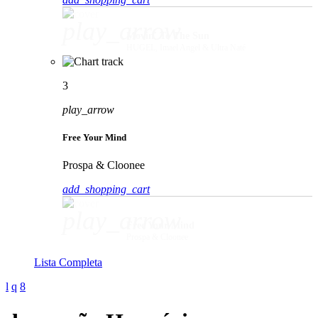
play_arrow
Movin' To The Sun
HUGEL, Imael Angel & Ultra Naté
3
play_arrow
Free Your Mind
Prospa & Cloonee
add_shopping_cart
play_arrow
Free Your Mind
Prospa & Cloonee
Lista Completa