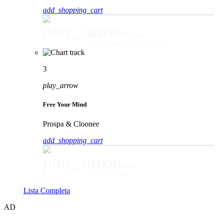
add_shopping_cart
play_arrow
Movin' To The Sun
HUGEL, Imael Angel & Ultra Naté
3
play_arrow
Free Your Mind
Prospa & Cloonee
add_shopping_cart
play_arrow
Free Your Mind
Prospa & Cloonee
Lista Completa
AD