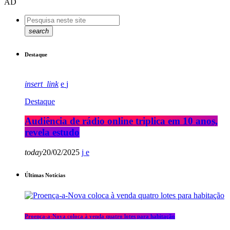
AD
search
Destaque
insert_link
Destaque
Audiência de rádio online triplica em 10 anos,
revela estudo
today
20/02/2025
Últimas Notícias
Proença-a-Nova coloca à venda quatro lotes para habitação