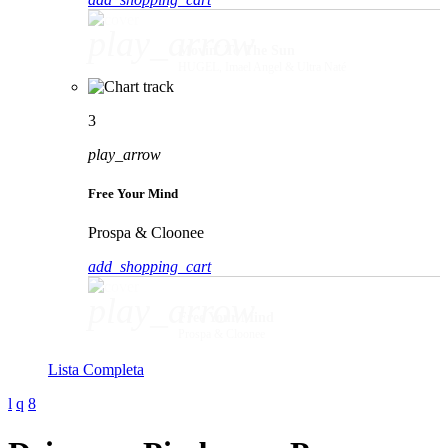
play_arrow
Movin' To The Sun
HUGEL, Imael Angel & Ultra Naté
3
play_arrow
Free Your Mind
Prospa & Cloonee
add_shopping_cart
play_arrow
Free Your Mind
Prospa & Cloonee
Lista Completa