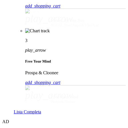
add_shopping_cart
play_arrow
Movin' To The Sun
HUGEL, Imael Angel & Ultra Naté
3
play_arrow
Free Your Mind
Prospa & Cloonee
add_shopping_cart
play_arrow
Free Your Mind
Prospa & Cloonee
Lista Completa
AD