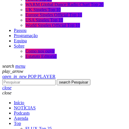
WARM Global Dance Radio Chart Top 20
UK Singles Top 10
Europe Singles Official Top 10
USA Singles Top 10
World Singles Official Top 10
Passou
Programação
Equipa
Sobre
Como nos ouvir
Estatuto Editorial
search
menu
play_arrow
open_in_new
POP PLAYER
search
Pesquisar
close
close
Início
NOTÍCIAS
Podcasts
Agenda
Top
FLUX Top 25