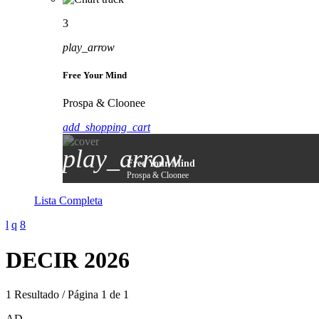
3
play_arrow
Free Your Mind
Prospa & Cloonee
add_shopping_cart
play_arrow
Free Your Mind
Prospa & Cloonee
Lista Completa
DECIR 2026
1 Resultado / Página 1 de 1
AD