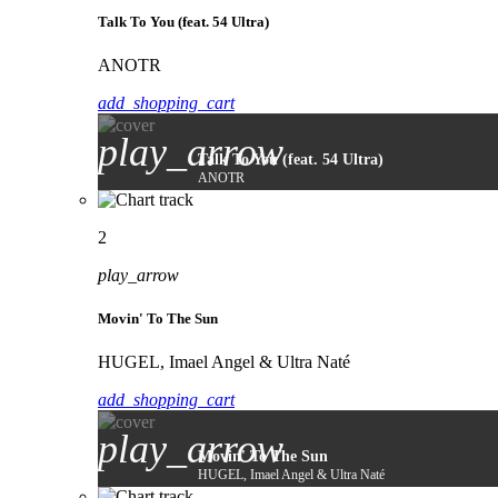
Talk To You (feat. 54 Ultra)
ANOTR
add_shopping_cart
play_arrow
Talk To You (feat. 54 Ultra)
ANOTR
2
play_arrow
Movin' To The Sun
HUGEL, Imael Angel & Ultra Naté
add_shopping_cart
play_arrow
Movin' To The Sun
HUGEL, Imael Angel & Ultra Naté