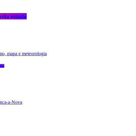
vela estudo
gia