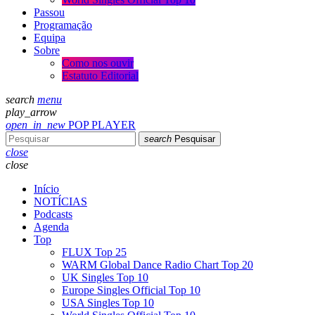
Passou
Programação
Equipa
Sobre
Como nos ouvir
Estatuto Editorial
search
menu
play_arrow
open_in_new
POP PLAYER
search
Pesquisar
close
close
Início
NOTÍCIAS
Podcasts
Agenda
Top
FLUX Top 25
WARM Global Dance Radio Chart Top 20
UK Singles Top 10
Europe Singles Official Top 10
USA Singles Top 10