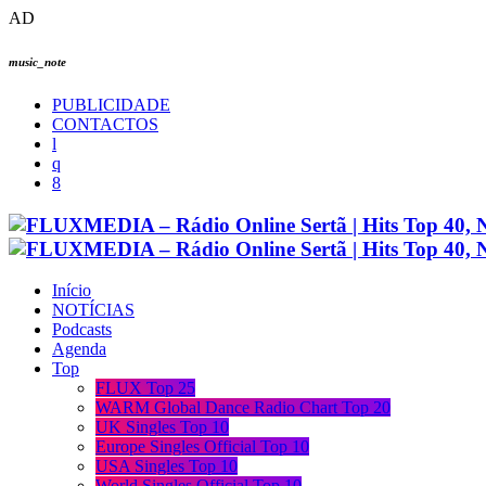
AD
music_note
PUBLICIDADE
CONTACTOS
Início
NOTÍCIAS
Podcasts
Agenda
Top
FLUX Top 25
WARM Global Dance Radio Chart Top 20
UK Singles Top 10
Europe Singles Official Top 10
USA Singles Top 10
World Singles Official Top 10