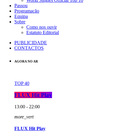
World Singles Official Top 10
Passou
Programação
Equipa
Sobre
Como nos ouvir
Estatuto Editorial
PUBLICIDADE
CONTACTOS
AGORA NO AR
TOP 40
FLUX Hit Play
13:00 - 22:00
more_vert
FLUX Hit Play