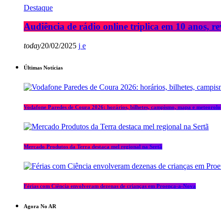
Destaque
Audiência de rádio online triplica em 10 anos, re
today
20/02/2025
Últimas Notícias
Vodafone Paredes de Coura 2026: horários, bilhetes, campismo, mapa e meteorolo
Mercado Produtos da Terra destaca mel regional na Sertã
Férias com Ciência envolveram dezenas de crianças em Proença-a-Nova
Agora No AR