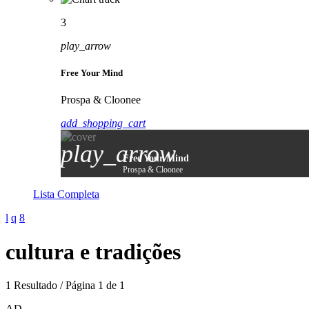
3
play_arrow
Free Your Mind
Prospa & Cloonee
add_shopping_cart
play_arrow
Free Your Mind
Prospa & Cloonee
Lista Completa
cultura e tradições
1 Resultado / Página 1 de 1
AD