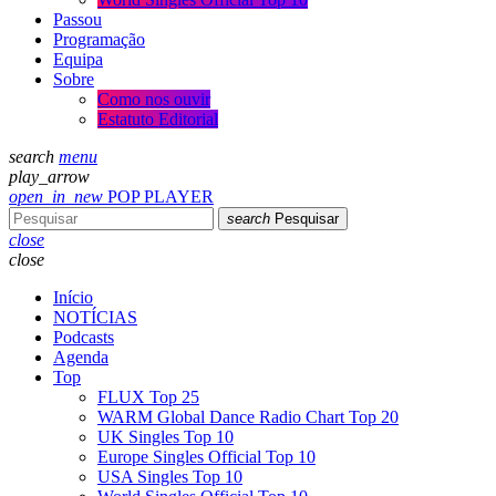
Passou
Programação
Equipa
Sobre
Como nos ouvir
Estatuto Editorial
search
menu
play_arrow
open_in_new
POP PLAYER
search
Pesquisar
close
close
Início
NOTÍCIAS
Podcasts
Agenda
Top
FLUX Top 25
WARM Global Dance Radio Chart Top 20
UK Singles Top 10
Europe Singles Official Top 10
USA Singles Top 10