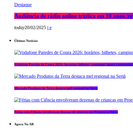
Destaque
Audiência de rádio online triplica em 10 anos, re
today
20/02/2025
Últimas Notícias
Vodafone Paredes de Coura 2026: horários, bilhetes, campismo, mapa e meteorolo
Mercado Produtos da Terra destaca mel regional na Sertã
Férias com Ciência envolveram dezenas de crianças em Proença-a-Nova
Agora No AR