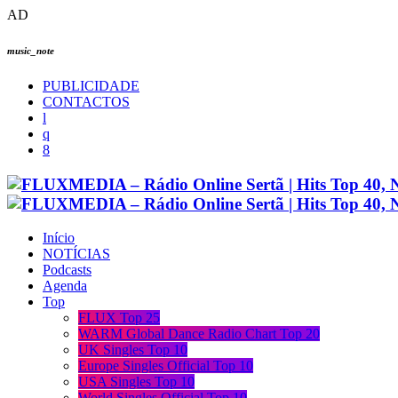
AD
music_note
PUBLICIDADE
CONTACTOS
Início
NOTÍCIAS
Podcasts
Agenda
Top
FLUX Top 25
WARM Global Dance Radio Chart Top 20
UK Singles Top 10
Europe Singles Official Top 10
USA Singles Top 10
World Singles Official Top 10