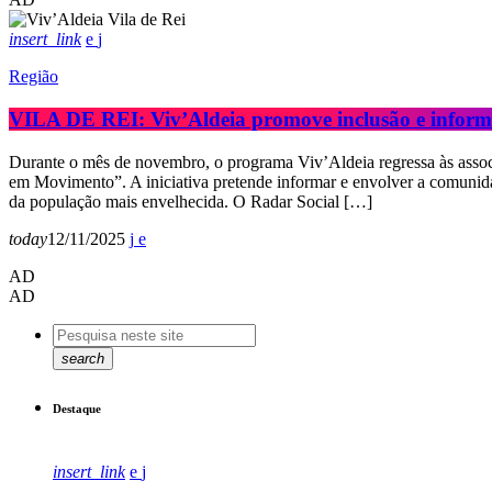
insert_link
Região
VILA DE REI: Viv’Aldeia promove inclusão e inform
Durante o mês de novembro, o programa Viv’Aldeia regressa às assoc
em Movimento”. A iniciativa pretende informar e envolver a comunidade
da população mais envelhecida. O Radar Social […]
today
12/11/2025
AD
AD
search
Destaque
insert_link