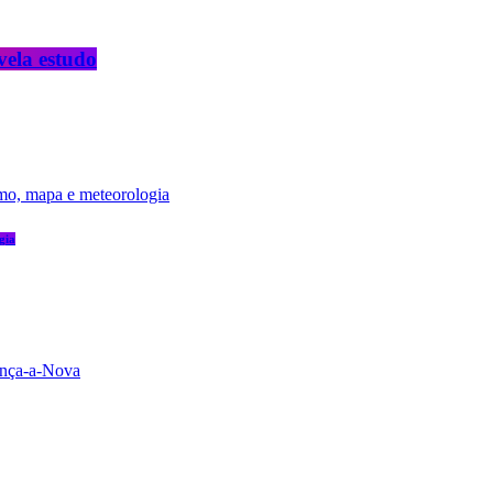
vela estudo
gia