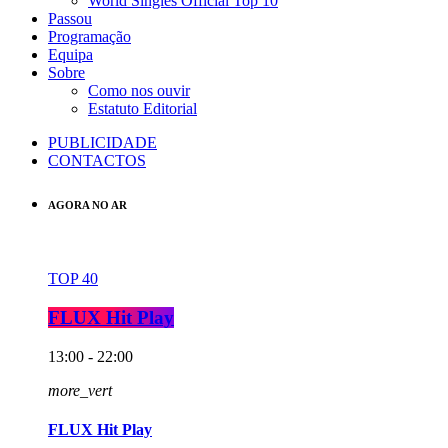
World Singles Official Top 10
Passou
Programação
Equipa
Sobre
Como nos ouvir
Estatuto Editorial
PUBLICIDADE
CONTACTOS
AGORA NO AR
TOP 40
FLUX Hit Play
13:00 - 22:00
more_vert
FLUX Hit Play