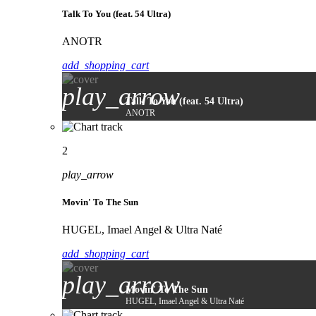
Talk To You (feat. 54 Ultra)
ANOTR
add_shopping_cart
play_arrow
Talk To You (feat. 54 Ultra)
ANOTR
2
play_arrow
Movin' To The Sun
HUGEL, Imael Angel & Ultra Naté
add_shopping_cart
play_arrow
Movin' To The Sun
HUGEL, Imael Angel & Ultra Naté