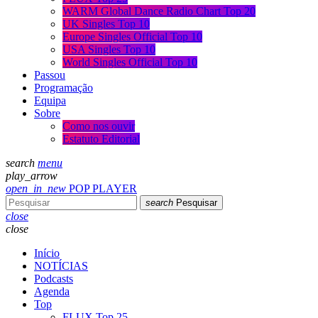
WARM Global Dance Radio Chart Top 20
UK Singles Top 10
Europe Singles Official Top 10
USA Singles Top 10
World Singles Official Top 10
Passou
Programação
Equipa
Sobre
Como nos ouvir
Estatuto Editorial
search
menu
play_arrow
open_in_new
POP PLAYER
search
Pesquisar
close
close
Início
NOTÍCIAS
Podcasts
Agenda
Top
FLUX Top 25