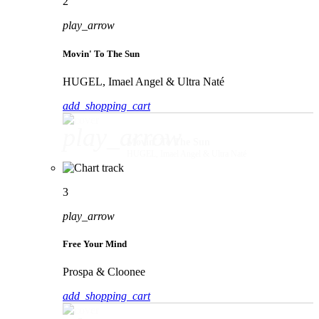
2
play_arrow
Movin' To The Sun
HUGEL, Imael Angel & Ultra Naté
add_shopping_cart
play_arrow
Movin' To The Sun
HUGEL, Imael Angel & Ultra Naté
3
play_arrow
Free Your Mind
Prospa & Cloonee
add_shopping_cart