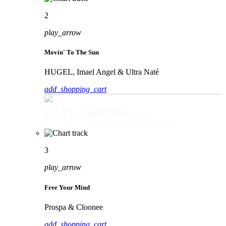
2
play_arrow
Movin' To The Sun
HUGEL, Imael Angel & Ultra Naté
add_shopping_cart
play_arrow
Movin' To The Sun
HUGEL, Imael Angel & Ultra Naté
3
play_arrow
Free Your Mind
Prospa & Cloonee
add_shopping_cart