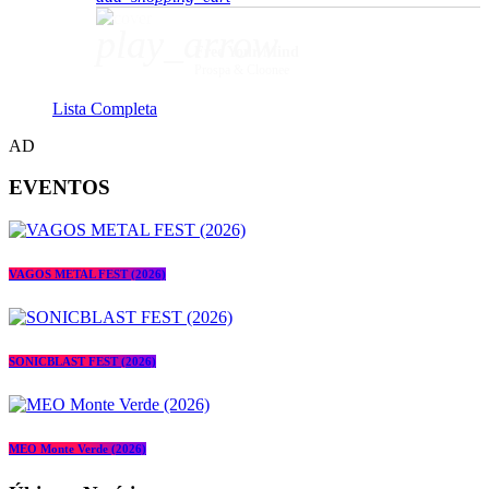
play_arrow
Free Your Mind
Prospa & Cloonee
Lista Completa
AD
EVENTOS
VAGOS METAL FEST (2026)
SONICBLAST FEST (2026)
MEO Monte Verde (2026)