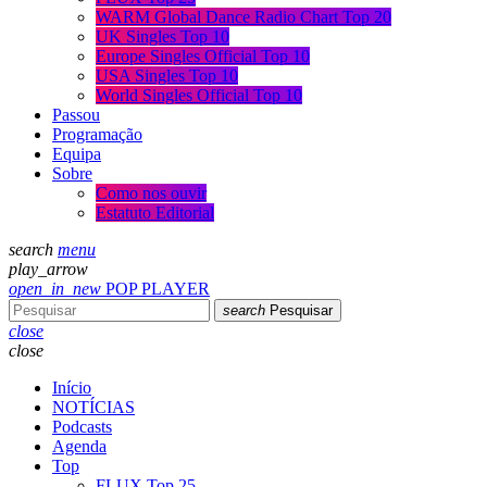
WARM Global Dance Radio Chart Top 20
UK Singles Top 10
Europe Singles Official Top 10
USA Singles Top 10
World Singles Official Top 10
Passou
Programação
Equipa
Sobre
Como nos ouvir
Estatuto Editorial
search
menu
play_arrow
open_in_new
POP PLAYER
search
Pesquisar
close
close
Início
NOTÍCIAS
Podcasts
Agenda
Top
FLUX Top 25