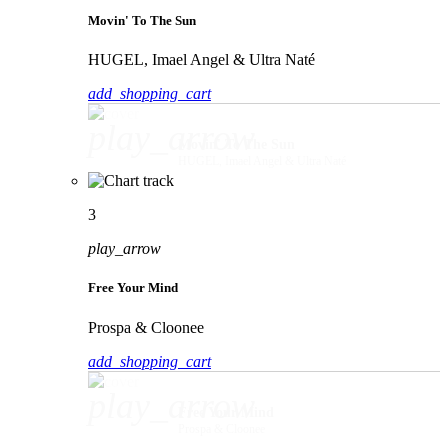
Movin' To The Sun
HUGEL, Imael Angel & Ultra Naté
add_shopping_cart
play_arrow
Movin' To The Sun
HUGEL, Imael Angel & Ultra Naté
3
play_arrow
Free Your Mind
Prospa & Cloonee
add_shopping_cart
play_arrow
Free Your Mind
Prospa & Cloonee