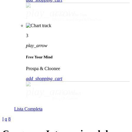
play_arrow
Movin' To The Sun
HUGEL, Imael Angel & Ultra Naté
3
play_arrow
Free Your Mind
Prospa & Cloonee
add_shopping_cart
play_arrow
Free Your Mind
Prospa & Cloonee
Lista Completa