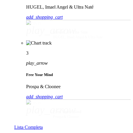
HUGEL, Imael Angel & Ultra Naté
add_shopping_cart
play_arrow
Movin' To The Sun
HUGEL, Imael Angel & Ultra Naté
3
play_arrow
Free Your Mind
Prospa & Cloonee
add_shopping_cart
play_arrow
Free Your Mind
Prospa & Cloonee
Lista Completa