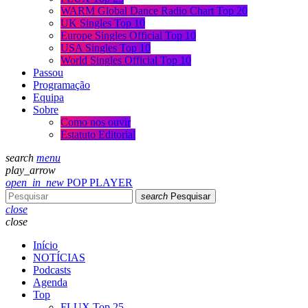
WARM Global Dance Radio Chart Top 20
UK Singles Top 10
Europe Singles Official Top 10
USA Singles Top 10
World Singles Official Top 10
Passou
Programação
Equipa
Sobre
Como nos ouvir
Estatuto Editorial
search
menu
play_arrow
open_in_new
POP PLAYER
search
Pesquisar
close
close
Início
NOTÍCIAS
Podcasts
Agenda
Top
FLUX Top 25