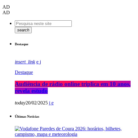
AD
AD
search
Destaque
insert_link
Destaque
Audiência de rádio online triplica em 10 anos,
revela estudo
today
20/02/2025
Últimas Notícias