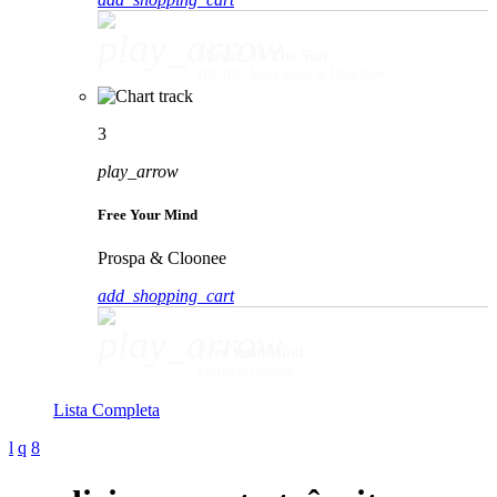
play_arrow
Movin' To The Sun
HUGEL, Imael Angel & Ultra Naté
3
play_arrow
Free Your Mind
Prospa & Cloonee
add_shopping_cart
play_arrow
Free Your Mind
Prospa & Cloonee
Lista Completa