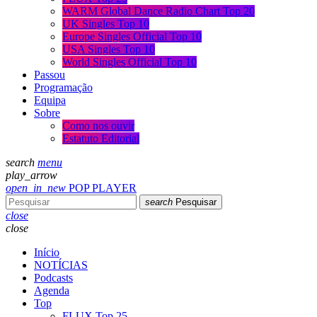
WARM Global Dance Radio Chart Top 20
UK Singles Top 10
Europe Singles Official Top 10
USA Singles Top 10
World Singles Official Top 10
Passou
Programação
Equipa
Sobre
Como nos ouvir
Estatuto Editorial
search
menu
play_arrow
open_in_new
POP PLAYER
search
Pesquisar
close
close
Início
NOTÍCIAS
Podcasts
Agenda
Top
FLUX Top 25