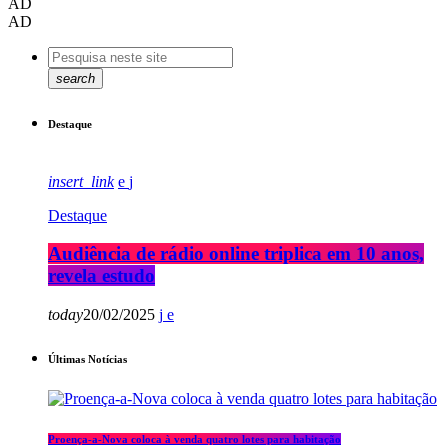
AD
AD
search
Destaque
insert_link
Destaque
Audiência de rádio online triplica em 10 anos,
revela estudo
today
20/02/2025
Últimas Notícias
Proença-a-Nova coloca à venda quatro lotes para habitação