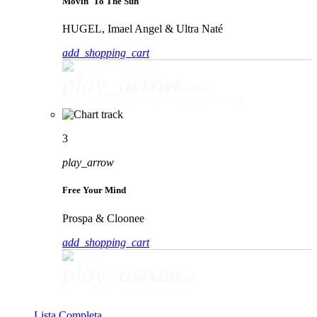
Movin' To The Sun
HUGEL, Imael Angel & Ultra Naté
add_shopping_cart
play_arrow
Movin' To The Sun
HUGEL, Imael Angel & Ultra Naté
3
play_arrow
Free Your Mind
Prospa & Cloonee
add_shopping_cart
play_arrow
Free Your Mind
Prospa & Cloonee
Lista Completa