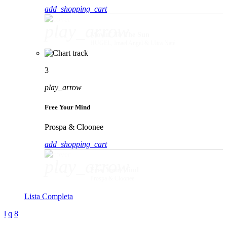
add_shopping_cart
play_arrow
Movin' To The Sun
HUGEL, Imael Angel & Ultra Naté
3
play_arrow
Free Your Mind
Prospa & Cloonee
add_shopping_cart
play_arrow
Free Your Mind
Prospa & Cloonee
Lista Completa