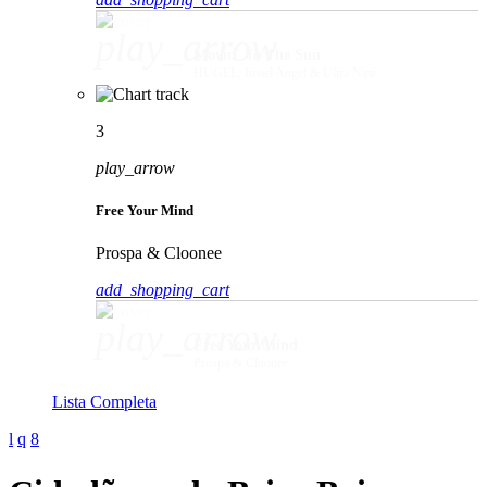
play_arrow
Movin' To The Sun
HUGEL, Imael Angel & Ultra Naté
3
play_arrow
Free Your Mind
Prospa & Cloonee
add_shopping_cart
play_arrow
Free Your Mind
Prospa & Cloonee
Lista Completa