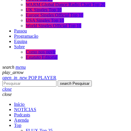
WARM Global Dance Radio Chart Top 20
UK Singles Top 10
Europe Singles Official Top 10
USA Singles Top 10
World Singles Official Top 10
Passou
Programação
Equipa
Sobre
Como nos ouvir
Estatuto Editorial
search
menu
play_arrow
open_in_new
POP PLAYER
search
Pesquisar
close
close
Início
NOTÍCIAS
Podcasts
Agenda
Top
FLUX Top 25