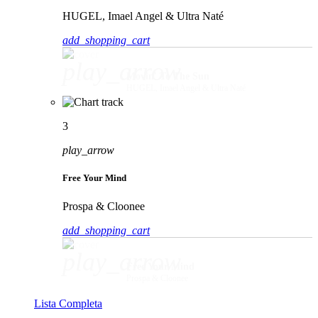
HUGEL, Imael Angel & Ultra Naté
add_shopping_cart
play_arrow
Movin' To The Sun
HUGEL, Imael Angel & Ultra Naté
3
play_arrow
Free Your Mind
Prospa & Cloonee
add_shopping_cart
play_arrow
Free Your Mind
Prospa & Cloonee
Lista Completa