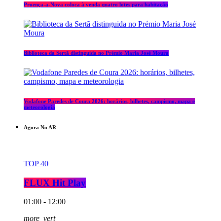
Proença-a-Nova coloca à venda quatro lotes para habitação
Biblioteca da Sertã distinguida no Prémio Maria José Moura
Vodafone Paredes de Coura 2026: horários, bilhetes, campismo, mapa e
meteorologia
Agora No AR
TOP 40
FLUX Hit Play
01:00 - 12:00
more_vert