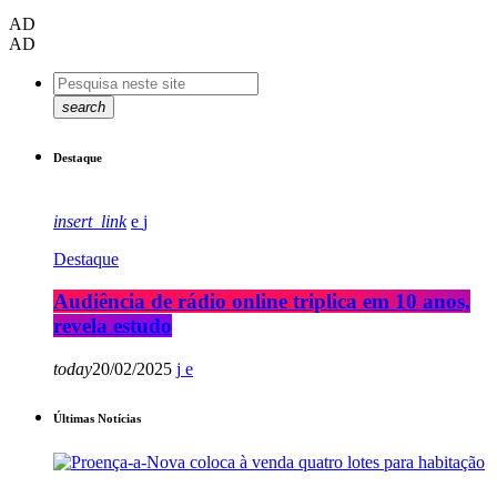
AD
AD
search
Destaque
insert_link
Destaque
Audiência de rádio online triplica em 10 anos,
revela estudo
today
20/02/2025
Últimas Notícias