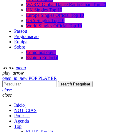
WARM Global Dance Radio Chart Top 20
UK Singles Top 10
Europe Singles Official Top 10
USA Singles Top 10
World Singles Official Top 10
Passou
Programação
Equipa
Sobre
Como nos ouvir
Estatuto Editorial
search
menu
play_arrow
open_in_new
POP PLAYER
search
Pesquisar
close
close
Início
NOTÍCIAS
Podcasts
Agenda
Top
FLUX Top 25