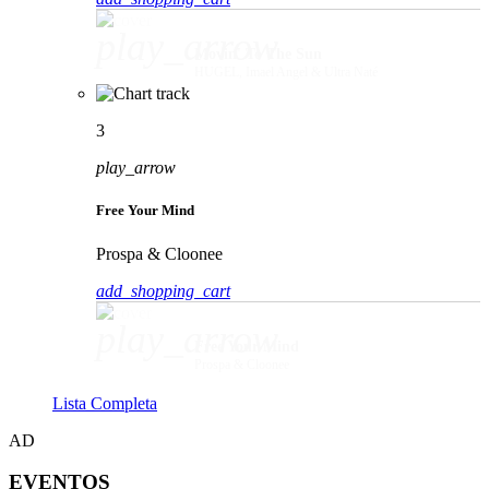
play_arrow
Movin' To The Sun
HUGEL, Imael Angel & Ultra Naté
3
play_arrow
Free Your Mind
Prospa & Cloonee
add_shopping_cart
play_arrow
Free Your Mind
Prospa & Cloonee
Lista Completa
AD
EVENTOS