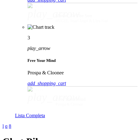
play_arrow
Movin' To The Sun
HUGEL, Imael Angel & Ultra Naté
3
play_arrow
Free Your Mind
Prospa & Cloonee
add_shopping_cart
play_arrow
Free Your Mind
Prospa & Cloonee
Lista Completa