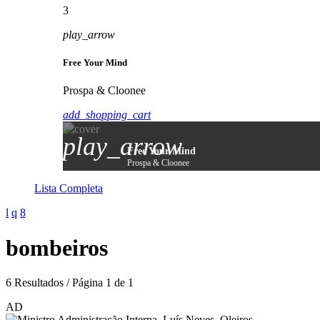
3
play_arrow
Free Your Mind
Prospa & Cloonee
add_shopping_cart
play_arrow
Free Your Mind
Prospa & Cloonee
Lista Completa
bombeiros
6 Resultados / Página 1 de 1
AD