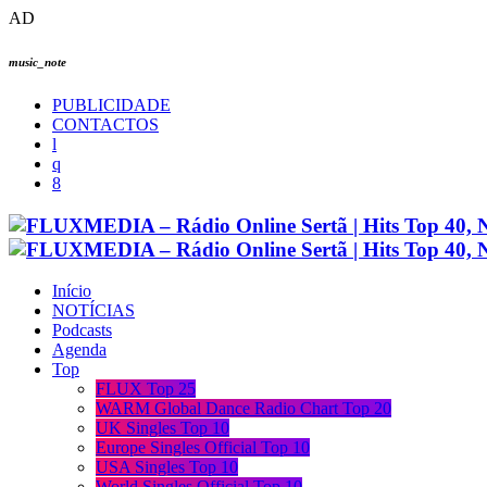
AD
music_note
PUBLICIDADE
CONTACTOS
Início
NOTÍCIAS
Podcasts
Agenda
Top
FLUX Top 25
WARM Global Dance Radio Chart Top 20
UK Singles Top 10
Europe Singles Official Top 10
USA Singles Top 10
World Singles Official Top 10