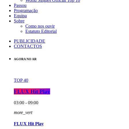
World Singles Official Top 10
Passou
Programação
Equipa
Sobre
Como nos ouvir
Estatuto Editorial
PUBLICIDADE
CONTACTOS
AGORA NO AR
TOP 40
FLUX Hit Play
03:00 - 09:00
more_vert
FLUX Hit Play