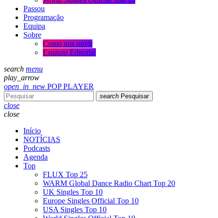
Passou
Programação
Equipa
Sobre
Como nos ouvir
Estatuto Editorial
search
menu
play_arrow
open_in_new
POP PLAYER
search
Pesquisar
close
close
Início
NOTÍCIAS
Podcasts
Agenda
Top
FLUX Top 25
WARM Global Dance Radio Chart Top 20
UK Singles Top 10
Europe Singles Official Top 10
USA Singles Top 10