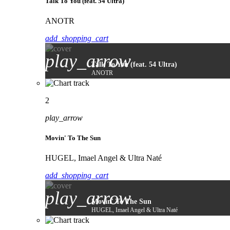
Talk To You (feat. 54 Ultra)
ANOTR
add_shopping_cart
play_arrow
Talk To You (feat. 54 Ultra)
ANOTR
2
play_arrow
Movin' To The Sun
HUGEL, Imael Angel & Ultra Naté
add_shopping_cart
play_arrow
Movin' To The Sun
HUGEL, Imael Angel & Ultra Naté