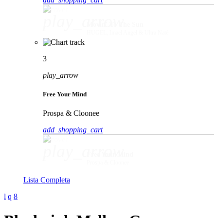
play_arrow
Movin' To The Sun
HUGEL, Imael Angel & Ultra Naté
3
play_arrow
Free Your Mind
Prospa & Cloonee
add_shopping_cart
play_arrow
Free Your Mind
Prospa & Cloonee
Lista Completa