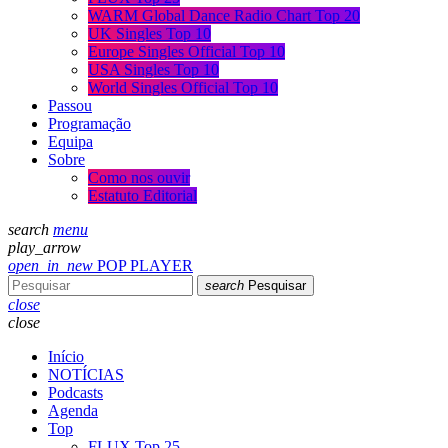
WARM Global Dance Radio Chart Top 20
UK Singles Top 10
Europe Singles Official Top 10
USA Singles Top 10
World Singles Official Top 10
Passou
Programação
Equipa
Sobre
Como nos ouvir
Estatuto Editorial
search
menu
play_arrow
open_in_new
POP PLAYER
search
Pesquisar
close
close
Início
NOTÍCIAS
Podcasts
Agenda
Top
FLUX Top 25