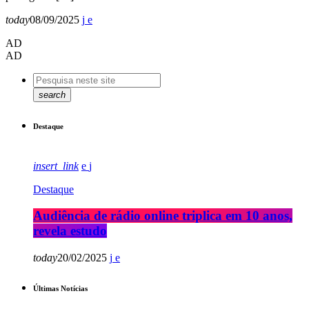
today
08/09/2025
AD
AD
search
Destaque
insert_link
Destaque
Audiência de rádio online triplica em 10 anos,
revela estudo
today
20/02/2025
Últimas Notícias