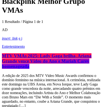
Blackpink Melhor Grupo
VMAs
1 Resultado / Página 1 de 1
AD
insert_link
Entretenimento
MTV VMAs 2025: Lady Gaga brilha, Ariana
Grande vence Vídeo do Ano e Mariah Carey
homenageada
A edição de 2025 dos MTV Video Music Awards confirmou o
domínio feminino na música internacional. A cerimónia, realizada
este domingo na UBS Arena, em Nova Iorque, teve Lady Gaga
como grande vencedora da noite, arrecadando quatro prémios em
doze nomeações, incluindo Artista do Ano e Melhor Colaboração
com Bruno Mars em “Die With a Smile”. O momento mais
aguardado, no entanto, coube a Ariana Grande, que conquistou o
prestigiado […]