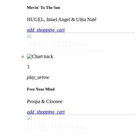
Movin' To The Sun
HUGEL, Imael Angel & Ultra Naté
add_shopping_cart
play_arrow
Movin' To The Sun
HUGEL, Imael Angel & Ultra Naté
3
play_arrow
Free Your Mind
Prospa & Cloonee
add_shopping_cart
play_arrow
Free Your Mind
Prospa & Cloonee