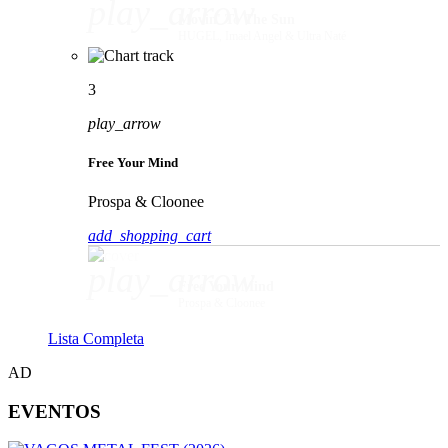
play_arrow
Movin' To The Sun
HUGEL, Imael Angel & Ultra Naté
3
play_arrow
Free Your Mind
Prospa & Cloonee
add_shopping_cart
play_arrow
Free Your Mind
Prospa & Cloonee
Lista Completa
AD
EVENTOS