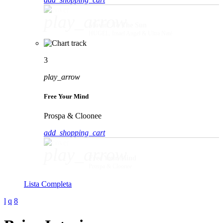
play_arrow
Movin' To The Sun
HUGEL, Imael Angel & Ultra Naté
3
play_arrow
Free Your Mind
Prospa & Cloonee
add_shopping_cart
play_arrow
Free Your Mind
Prospa & Cloonee
Lista Completa