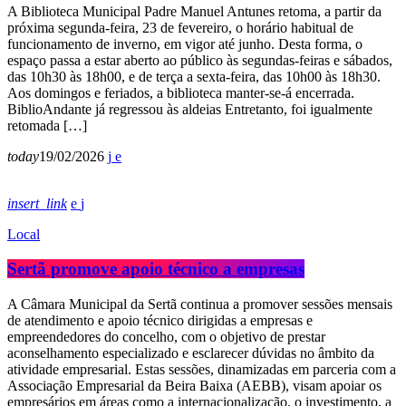
A Biblioteca Municipal Padre Manuel Antunes retoma, a partir da
próxima segunda-feira, 23 de fevereiro, o horário habitual de
funcionamento de inverno, em vigor até junho. Desta forma, o
espaço passa a estar aberto ao público às segundas-feiras e sábados,
das 10h30 às 18h00, e de terça a sexta-feira, das 10h00 às 18h30.
Aos domingos e feriados, a biblioteca manter-se-á encerrada.
BiblioAndante já regressou às aldeias Entretanto, foi igualmente
retomada […]
today
19/02/2026
insert_link
Local
Sertã promove apoio técnico a empresas
A Câmara Municipal da Sertã continua a promover sessões mensais
de atendimento e apoio técnico dirigidas a empresas e
empreendedores do concelho, com o objetivo de prestar
aconselhamento especializado e esclarecer dúvidas no âmbito da
atividade empresarial. Estas sessões, dinamizadas em parceria com a
Associação Empresarial da Beira Baixa (AEBB), visam apoiar os
empresários em áreas como a internacionalização, o investimento, a