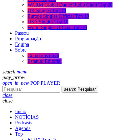
WARM Global Dance Radio Chart Top 20
UK Singles Top 10
Europe Singles Official Top 10
USA Singles Top 10
World Singles Official Top 10
Passou
Programação
Equipa
Sobre
Como nos ouvir
Estatuto Editorial
search
menu
play_arrow
open_in_new
POP PLAYER
search
Pesquisar
close
close
Início
NOTÍCIAS
Podcasts
Agenda
Top
FLUX Top 25