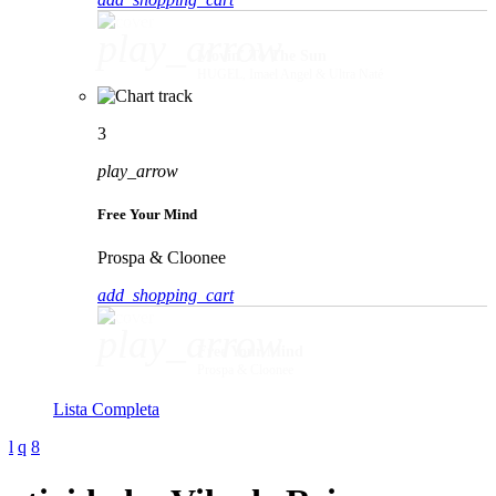
play_arrow
Movin' To The Sun
HUGEL, Imael Angel & Ultra Naté
3
play_arrow
Free Your Mind
Prospa & Cloonee
add_shopping_cart
play_arrow
Free Your Mind
Prospa & Cloonee
Lista Completa