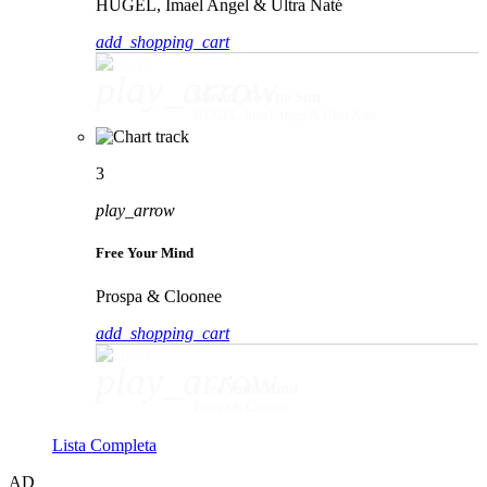
HUGEL, Imael Angel & Ultra Naté
add_shopping_cart
play_arrow
Movin' To The Sun
HUGEL, Imael Angel & Ultra Naté
3
play_arrow
Free Your Mind
Prospa & Cloonee
add_shopping_cart
play_arrow
Free Your Mind
Prospa & Cloonee
Lista Completa
AD