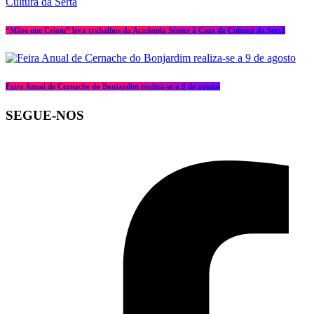
“Mãos que Criam” leva trabalhos da Academia Sénior à Casa da Cultura da Sertã
Feira Anual de Cernache do Bonjardim realiza-se a 9 de agosto
SEGUE-NOS