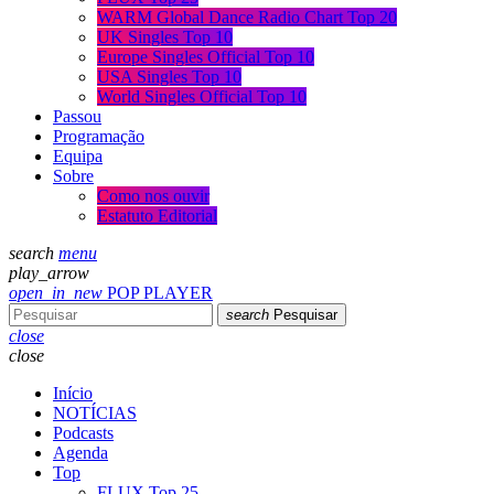
WARM Global Dance Radio Chart Top 20
UK Singles Top 10
Europe Singles Official Top 10
USA Singles Top 10
World Singles Official Top 10
Passou
Programação
Equipa
Sobre
Como nos ouvir
Estatuto Editorial
search
menu
play_arrow
open_in_new
POP PLAYER
search
Pesquisar
close
close
Início
NOTÍCIAS
Podcasts
Agenda
Top
FLUX Top 25