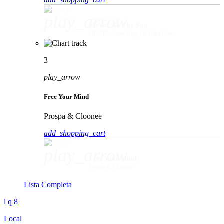
play_arrow
Movin' To The Sun
HUGEL, Imael Angel & Ultra Naté
3
play_arrow
Free Your Mind
Prospa & Cloonee
add_shopping_cart
play_arrow
Free Your Mind
Prospa & Cloonee
Lista Completa
Local