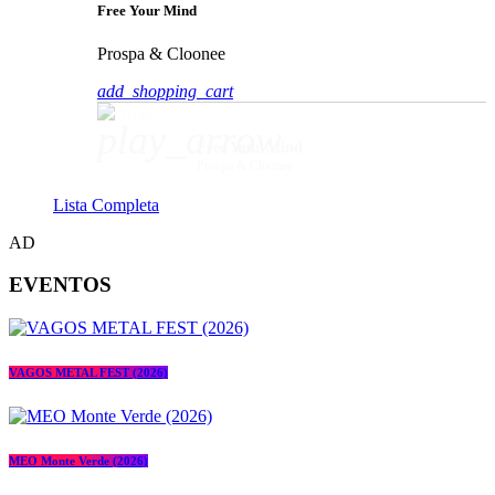
Free Your Mind
Prospa & Cloonee
add_shopping_cart
play_arrow
Free Your Mind
Prospa & Cloonee
Lista Completa
AD
EVENTOS
VAGOS METAL FEST (2026)
MEO Monte Verde (2026)