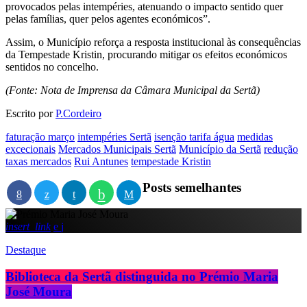
provocados pelas intempéries, atenuando o impacto sentido quer
pelas famílias, quer pelos agentes económicos”.
Assim, o Município reforça a resposta institucional às consequências
da Tempestade Kristin, procurando mitigar os efeitos económicos
sentidos no concelho.
(Fonte: Nota de Imprensa da Câmara Municipal da Sertã)
Escrito por
P.Cordeiro
faturação março
intempéries Sertã
isenção tarifa água
medidas
excecionais
Mercados Municipais Sertã
Município da Sertã
redução
taxas mercados
Rui Antunes
tempestade Kristin
Posts semelhantes
insert_link
Destaque
Biblioteca da Sertã distinguida no Prémio Maria
José Moura