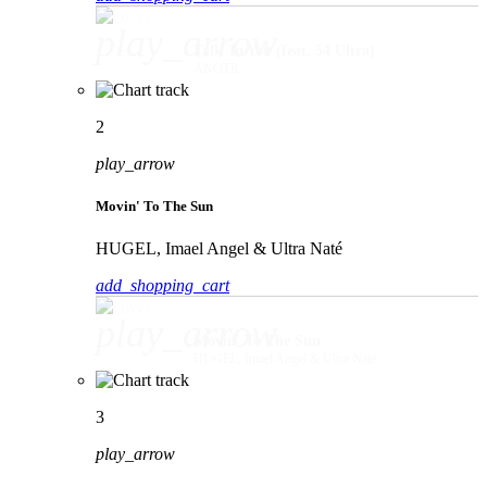
play_arrow
Talk To You (feat. 54 Ultra)
ANOTR
2
play_arrow
Movin' To The Sun
HUGEL, Imael Angel & Ultra Naté
add_shopping_cart
play_arrow
Movin' To The Sun
HUGEL, Imael Angel & Ultra Naté
3
play_arrow