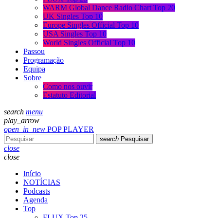
WARM Global Dance Radio Chart Top 20
UK Singles Top 10
Europe Singles Official Top 10
USA Singles Top 10
World Singles Official Top 10
Passou
Programação
Equipa
Sobre
Como nos ouvir
Estatuto Editorial
search
menu
play_arrow
open_in_new
POP PLAYER
search
Pesquisar
close
close
Início
NOTÍCIAS
Podcasts
Agenda
Top
FLUX Top 25