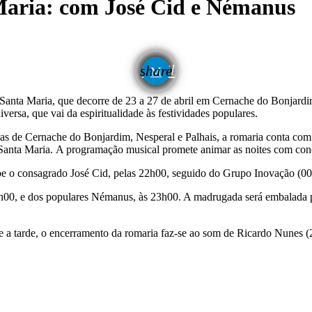
aria: com José Cid e Némanus
email
share
anta Maria, que decorre de 23 a 27 de abril em Cernache do Bonjardim
ersa, que vai da espiritualidade às festividades populares.
de Cernache do Bonjardim, Nesperal e Palhais, a romaria conta com conc
 Santa Maria. A programação musical promete animar as noites com concer
cebe o consagrado José Cid, pelas 22h00, seguido do Grupo Inovação (0
2h00, e dos populares Némanus, às 23h00. A madrugada será embalada p
rante a tarde, o encerramento da romaria faz-se ao som de Ricardo Nune