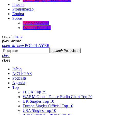
Passou
Programação
Equipa
Sobre
Como nos ouvir
Estatuto Editorial
search
menu
play_arrow
open_in_new
POP PLAYER
search
Pesquisar
close
close
Início
NOTÍCIAS
Podcasts
Agenda
Top
FLUX Top 25
WARM Global Dance Radio Chart Top 20
UK Singles Top 10
Europe Singles Official Top 10
USA Singles Top 10