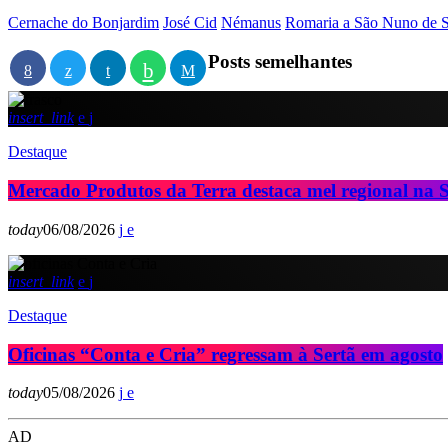
Cernache do Bonjardim
José Cid
Némanus
Romaria a São Nuno de S
Posts semelhantes
insert_link
Destaque
Mercado Produtos da Terra destaca mel regional na S
today
06/08/2026
insert_link
Destaque
Oficinas “Conta e Cria” regressam à Sertã em agosto
today
05/08/2026
AD