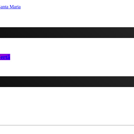
anta Maria
ertã