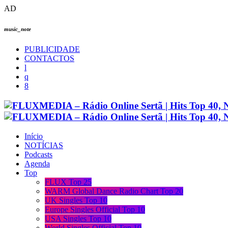
AD
music_note
PUBLICIDADE
CONTACTOS
Início
NOTÍCIAS
Podcasts
Agenda
Top
FLUX Top 25
WARM Global Dance Radio Chart Top 20
UK Singles Top 10
Europe Singles Official Top 10
USA Singles Top 10
World Singles Official Top 10