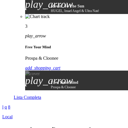
play_arrow
Movin' To The Sun
HUGEL, Imael Angel & Ultra Naté
3
play_arrow
Free Your Mind
Prospa & Cloonee
add_shopping_cart
play_arrow
Free Your Mind
Prospa & Cloonee
Lista Completa
Local