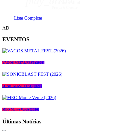
play_arrow
Free Your Mind
Prospa & Cloonee
Lista Completa
AD
EVENTOS
VAGOS METAL FEST (2026)
SONICBLAST FEST (2026)
MEO Monte Verde (2026)
Últimas Notícias