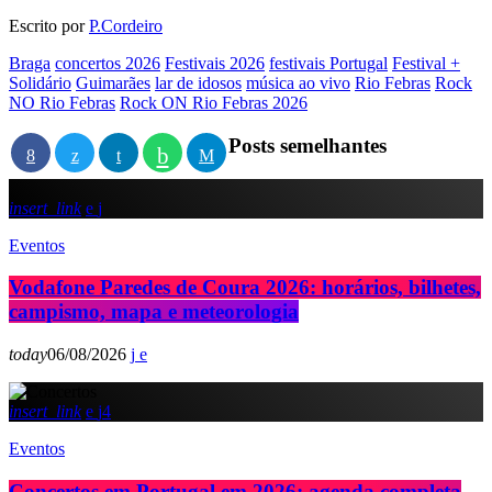
Escrito por
P.Cordeiro
Braga
concertos 2026
Festivais 2026
festivais Portugal
Festival +
Solidário
Guimarães
lar de idosos
música ao vivo
Rio Febras
Rock
NO Rio Febras
Rock ON Rio Febras 2026
Posts semelhantes
insert_link
Eventos
Vodafone Paredes de Coura 2026: horários, bilhetes,
campismo, mapa e meteorologia
today
06/08/2026
insert_link
4
Eventos
Concertos em Portugal em 2026: agenda completa