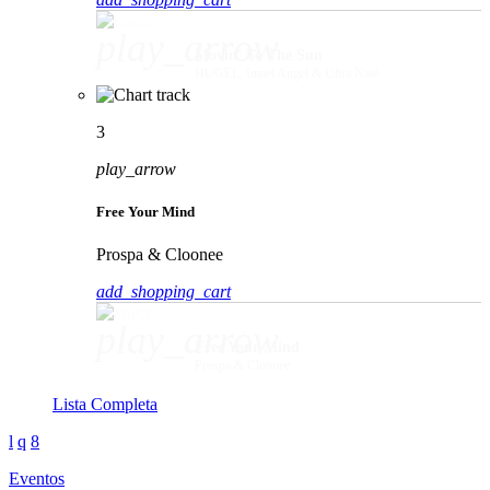
play_arrow
Movin' To The Sun
HUGEL, Imael Angel & Ultra Naté
3
play_arrow
Free Your Mind
Prospa & Cloonee
add_shopping_cart
play_arrow
Free Your Mind
Prospa & Cloonee
Lista Completa
Eventos