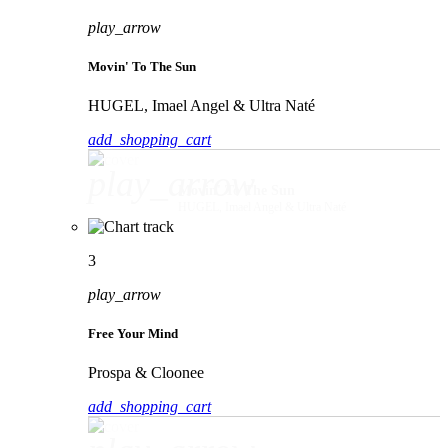
play_arrow
Movin' To The Sun
HUGEL, Imael Angel & Ultra Naté
add_shopping_cart
play_arrow
Movin' To The Sun
HUGEL, Imael Angel & Ultra Naté
3
play_arrow
Free Your Mind
Prospa & Cloonee
add_shopping_cart