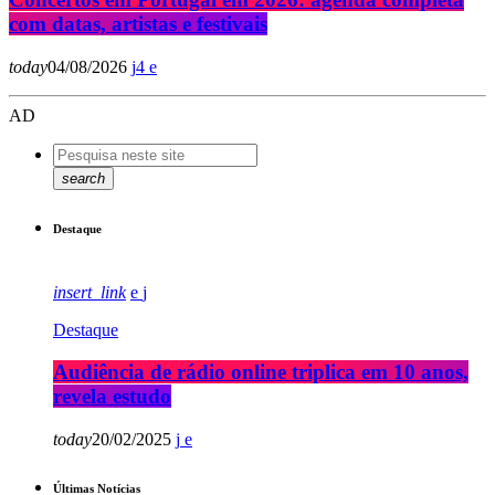
com datas, artistas e festivais
today
04/08/2026
4
AD
search
Destaque
insert_link
Destaque
Audiência de rádio online triplica em 10 anos,
revela estudo
today
20/02/2025
Últimas Notícias