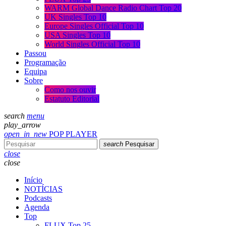
WARM Global Dance Radio Chart Top 20
UK Singles Top 10
Europe Singles Official Top 10
USA Singles Top 10
World Singles Official Top 10
Passou
Programação
Equipa
Sobre
Como nos ouvir
Estatuto Editorial
search
menu
play_arrow
open_in_new
POP PLAYER
search
Pesquisar
close
close
Início
NOTÍCIAS
Podcasts
Agenda
Top
FLUX Top 25