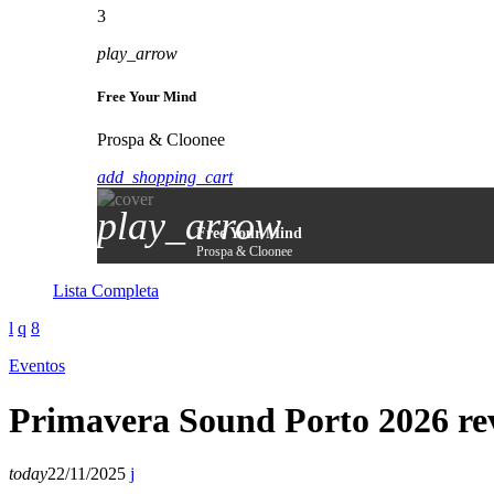
3
play_arrow
Free Your Mind
Prospa & Cloonee
add_shopping_cart
play_arrow
Free Your Mind
Prospa & Cloonee
Lista Completa
Eventos
Primavera Sound Porto 2026 rev
today
22/11/2025