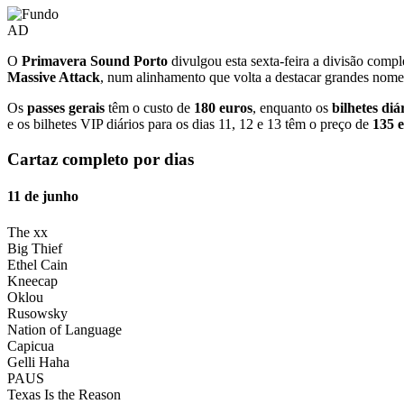
AD
O
Primavera Sound Porto
divulgou esta sexta-feira a divisão compl
Massive Attack
, num alinhamento que volta a destacar grandes nomes
Os
passes gerais
têm o custo de
180 euros
, enquanto os
bilhetes diá
e os bilhetes VIP diários para os dias 11, 12 e 13 têm o preço de
135 
Cartaz completo por dias
11 de junho
The xx
Big Thief
Ethel Cain
Kneecap
Oklou
Rusowsky
Nation of Language
Capicua
Gelli Haha
PAUS
Texas Is the Reason