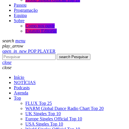
Passou
Programação
Equipa
Sobre
Como nos ouvir
Estatuto Editorial
search
menu
play_arrow
open_in_new
POP PLAYER
search
Pesquisar
close
close
Início
NOTÍCIAS
Podcasts
Agenda
Top
FLUX Top 25
WARM Global Dance Radio Chart Top 20
UK Singles Top 10
Europe Singles Official Top 10
USA Singles Top 10