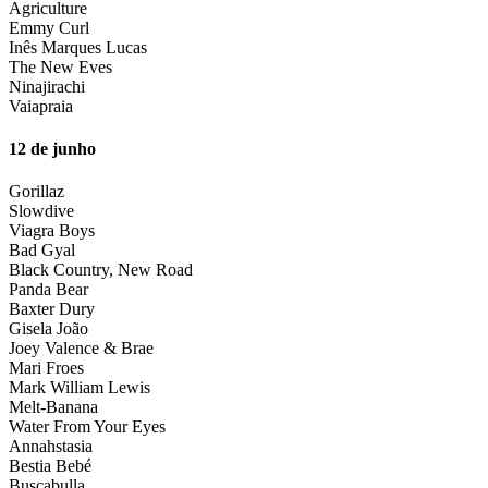
Agriculture
Emmy Curl
Inês Marques Lucas
The New Eves
Ninajirachi
Vaiapraia
12 de junho
Gorillaz
Slowdive
Viagra Boys
Bad Gyal
Black Country, New Road
Panda Bear
Baxter Dury
Gisela João
Joey Valence & Brae
Mari Froes
Mark William Lewis
Melt-Banana
Water From Your Eyes
Annahstasia
Bestia Bebé
Buscabulla