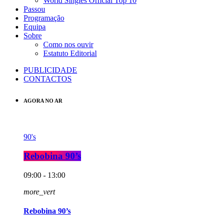
World Singles Official Top 10
Passou
Programação
Equipa
Sobre
Como nos ouvir
Estatuto Editorial
PUBLICIDADE
CONTACTOS
AGORA NO AR
90's
Rebobina 90’s
09:00 - 13:00
more_vert
Rebobina 90’s