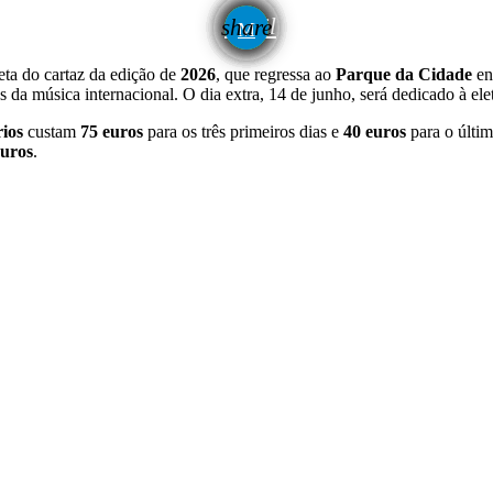
email
share
eta do cartaz da edição de
2026
, que regressa ao
Parque da Cidade
en
 da música internacional. O dia extra, 14 de junho, será dedicado à el
rios
custam
75 euros
para os três primeiros dias e
40 euros
para o últim
euros
.