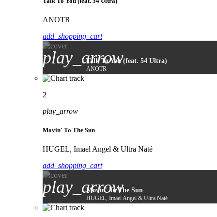
Talk To You (feat. 54 Ultra)
ANOTR
add_shopping_cart
play_arrow
Talk To You (feat. 54 Ultra)
ANOTR
2
play_arrow
Movin' To The Sun
HUGEL, Imael Angel & Ultra Naté
add_shopping_cart
play_arrow
Movin' To The Sun
HUGEL, Imael Angel & Ultra Naté