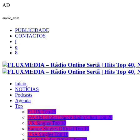
AD
music_note
PUBLICIDADE
CONTACTOS
Início
NOTÍCIAS
Podcasts
Agenda
Top
FLUX Top 25
WARM Global Dance Radio Chart Top 20
UK Singles Top 10
Europe Singles Official Top 10
USA Singles Top 10
World Singles Official Top 10