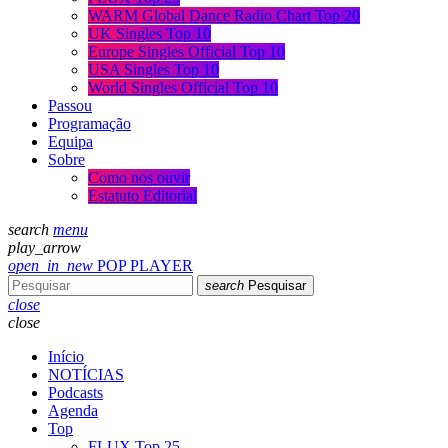
WARM Global Dance Radio Chart Top 20
UK Singles Top 10
Europe Singles Official Top 10
USA Singles Top 10
World Singles Official Top 10
Passou
Programação
Equipa
Sobre
Como nos ouvir
Estatuto Editorial
search
menu
play_arrow
open_in_new
POP PLAYER
search
Pesquisar
close
close
Início
NOTÍCIAS
Podcasts
Agenda
Top
FLUX Top 25