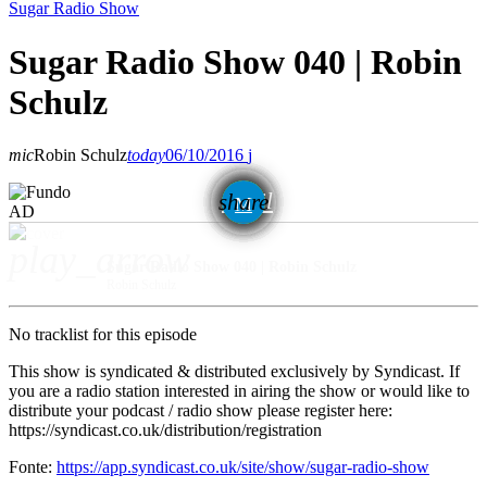
Sugar Radio Show
Sugar Radio Show 040 | Robin
Schulz
mic
Robin Schulz
today
06/10/2016
email
share
AD
play_arrow
Sugar Radio Show 040 | Robin Schulz
Robin Schulz
No tracklist for this episode
This show is syndicated & distributed exclusively by Syndicast. If
you are a radio station interested in airing the show or would like to
distribute your podcast / radio show please register here:
https://syndicast.co.uk/distribution/registration
Fonte:
https://app.syndicast.co.uk/site/show/sugar-radio-show