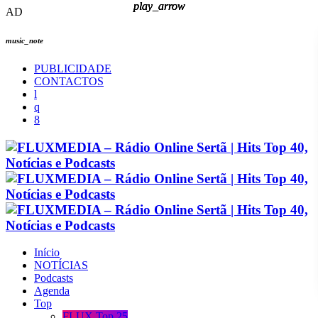
play_arrow
play_arrow
play_arrow
play_arrow
AD
music_note
PUBLICIDADE
CONTACTOS
Início
NOTÍCIAS
Podcasts
Agenda
Top
FLUX Top 25