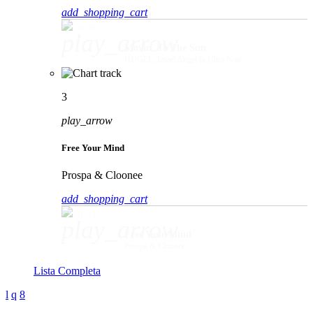
add_shopping_cart
play_arrow
Movin' To The Sun
HUGEL, Imael Angel & Ultra Naté
3
play_arrow
Free Your Mind
Prospa & Cloonee
add_shopping_cart
play_arrow
Free Your Mind
Prospa & Cloonee
Lista Completa