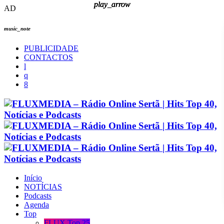
play_arrow
play_arrow
play_arrow
play_arrow
AD
music_note
PUBLICIDADE
CONTACTOS
Início
NOTÍCIAS
Podcasts
Agenda
Top
FLUX Top 25