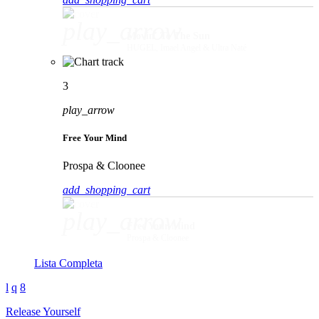
play_arrow
Movin' To The Sun
HUGEL, Imael Angel & Ultra Naté
3
play_arrow
Free Your Mind
Prospa & Cloonee
add_shopping_cart
play_arrow
Free Your Mind
Prospa & Cloonee
Lista Completa
Release Yourself