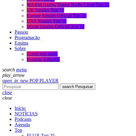
WARM Global Dance Radio Chart Top 20
UK Singles Top 10
Europe Singles Official Top 10
USA Singles Top 10
World Singles Official Top 10
Passou
Programação
Equipa
Sobre
Como nos ouvir
Estatuto Editorial
search
menu
play_arrow
open_in_new
POP PLAYER
search
Pesquisar
close
close
Início
NOTÍCIAS
Podcasts
Agenda
Top
FLUX Top 25