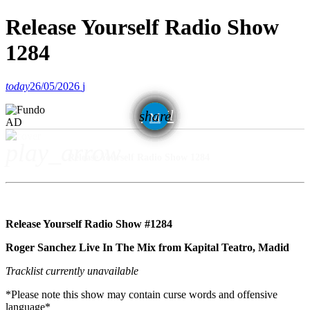
Release Yourself Radio Show
1284
today
26/05/2026
email
share
AD
play_arrow
Release Yourself Radio Show 1284
Release Yourself Radio Show #1284
Roger Sanchez Live In The Mix from Kapital Teatro, Madid
Tracklist currently unavailable
*Please note this show may contain curse words and offensive
language*