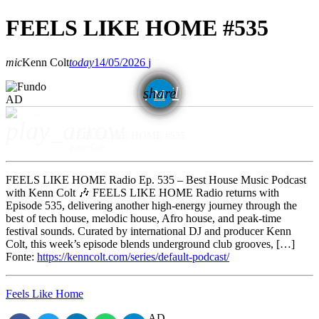
FEELS LIKE HOME #535
mic
Kenn Colt
today
14/05/2026
email
share
AD
play_arrow
FEELS LIKE HOME #535
Kenn Colt
FEELS LIKE HOME Radio Ep. 535 – Best House Music Podcast
with Kenn Colt 🎶 FEELS LIKE HOME Radio returns with
Episode 535, delivering another high-energy journey through the
best of tech house, melodic house, Afro house, and peak-time
festival sounds. Curated by international DJ and producer Kenn
Colt, this week’s episode blends underground club grooves, […]
Fonte:
https://kenncolt.com/series/default-podcast/
Feels Like Home
AD