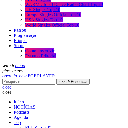
WARM Global Dance Radio Chart Top 20
UK Singles Top 10
Europe Singles Official Top 10
USA Singles Top 10
World Singles Official Top 10
Passou
Programação
Equipa
Sobre
Como nos ouvir
Estatuto Editorial
search
menu
play_arrow
open_in_new
POP PLAYER
search
Pesquisar
close
close
Início
NOTÍCIAS
Podcasts
Agenda
Top
FLUX Top 25