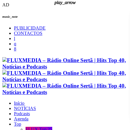
play_arrow
play_arrow
play_arrow
play_arrow
AD
music_note
PUBLICIDADE
CONTACTOS
Início
NOTÍCIAS
Podcasts
Agenda
Top
FLUX Top 25