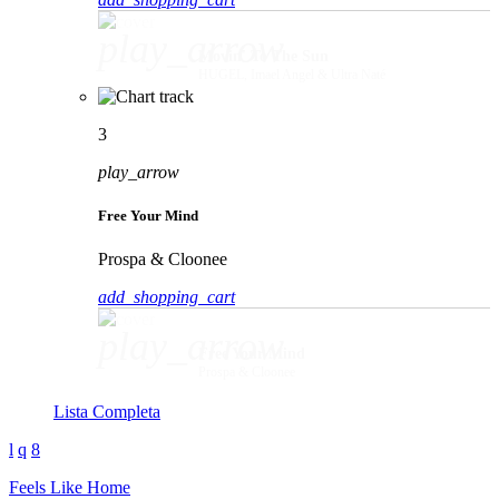
play_arrow
Movin' To The Sun
HUGEL, Imael Angel & Ultra Naté
3
play_arrow
Free Your Mind
Prospa & Cloonee
add_shopping_cart
play_arrow
Free Your Mind
Prospa & Cloonee
Lista Completa
Feels Like Home