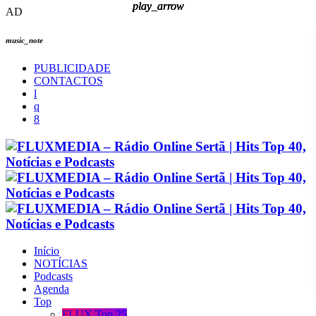
play_arrow
play_arrow
play_arrow
play_arrow
AD
music_note
PUBLICIDADE
CONTACTOS
Início
NOTÍCIAS
Podcasts
Agenda
Top
FLUX Top 25