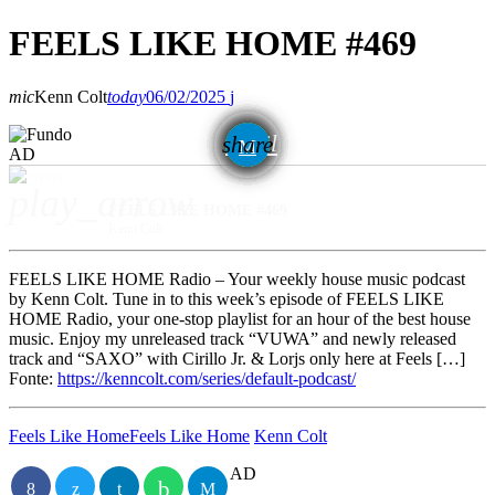
FEELS LIKE HOME #469
mic
Kenn Colt
today
06/02/2025
email
share
AD
play_arrow
FEELS LIKE HOME #469
Kenn Colt
FEELS LIKE HOME Radio – Your weekly house music podcast
by Kenn Colt. Tune in to this week’s episode of FEELS LIKE
HOME Radio, your one-stop playlist for an hour of the best house
music. Enjoy my unreleased track “VUWA” and newly released
track and “SAXO” with Cirillo Jr. & Lorjs only here at Feels […]
Fonte:
https://kenncolt.com/series/default-podcast/
Feels Like Home
Feels Like Home
Kenn Colt
AD