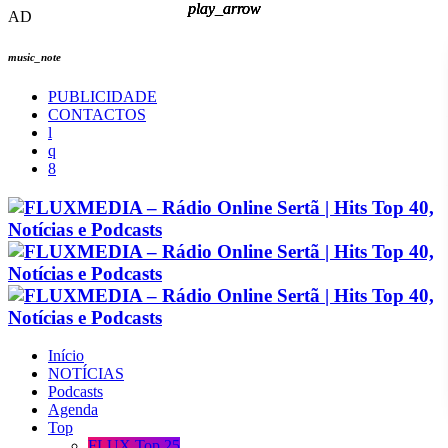
play_arrow
play_arrow
play_arrow
play_arrow
AD
music_note
PUBLICIDADE
CONTACTOS
Início
NOTÍCIAS
Podcasts
Agenda
Top
FLUX Top 25