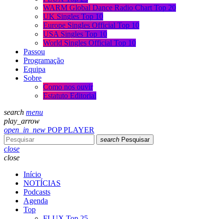
WARM Global Dance Radio Chart Top 20
UK Singles Top 10
Europe Singles Official Top 10
USA Singles Top 10
World Singles Official Top 10
Passou
Programação
Equipa
Sobre
Como nos ouvir
Estatuto Editorial
search
menu
play_arrow
open_in_new
POP PLAYER
search
Pesquisar
close
close
Início
NOTÍCIAS
Podcasts
Agenda
Top
FLUX Top 25