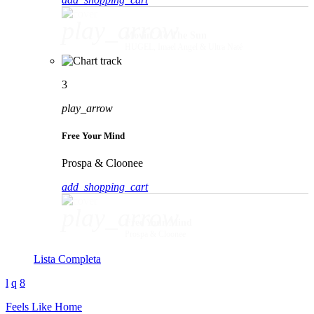
play_arrow
Movin' To The Sun
HUGEL, Imael Angel & Ultra Naté
3
play_arrow
Free Your Mind
Prospa & Cloonee
add_shopping_cart
play_arrow
Free Your Mind
Prospa & Cloonee
Lista Completa
Feels Like Home