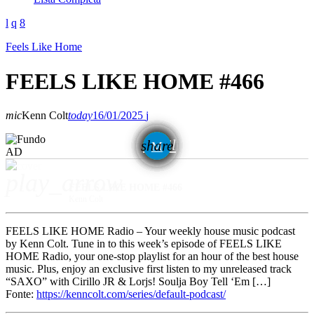
Feels Like Home
FEELS LIKE HOME #466
mic
Kenn Colt
today
16/01/2025
email
share
AD
play_arrow
FEELS LIKE HOME #466
Kenn Colt
FEELS LIKE HOME Radio – Your weekly house music podcast
by Kenn Colt. Tune in to this week’s episode of FEELS LIKE
HOME Radio, your one-stop playlist for an hour of the best house
music. Plus, enjoy an exclusive first listen to my unreleased track
“SAXO” with Cirillo JR & Lorjs! Soulja Boy Tell ‘Em […]
Fonte:
https://kenncolt.com/series/default-podcast/