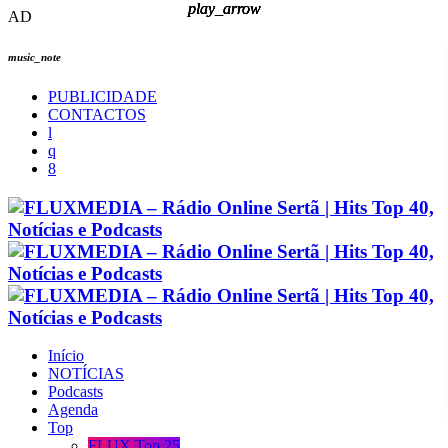
play_arrow
play_arrow
play_arrow
play_arrow
AD
music_note
PUBLICIDADE
CONTACTOS
Início
NOTÍCIAS
Podcasts
Agenda
Top
FLUX Top 25