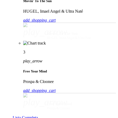
Movin' To The Sun
HUGEL, Imael Angel & Ultra Naté
add_shopping_cart
play_arrow
Movin' To The Sun
HUGEL, Imael Angel & Ultra Naté
3
play_arrow
Free Your Mind
Prospa & Cloonee
add_shopping_cart
play_arrow
Free Your Mind
Prospa & Cloonee
Lista Completa