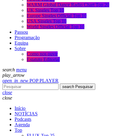
WARM Global Dance Radio Chart Top 20
UK Singles Top 10
Europe Singles Official Top 10
USA Singles Top 10
World Singles Official Top 10
Passou
Programação
Equipa
Sobre
Como nos ouvir
Estatuto Editorial
search
menu
play_arrow
open_in_new
POP PLAYER
search
Pesquisar
close
close
Início
NOTÍCIAS
Podcasts
Agenda
Top
FLUX Top 25