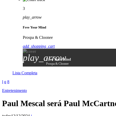
3
play_arrow
Free Your Mind
Prospa & Cloonee
add_shopping_cart
play_arrow
Free Your Mind
Prospa & Cloonee
Lista Completa
Entretenimento
Paul Mescal será Paul McCartne
today
12/12/2024