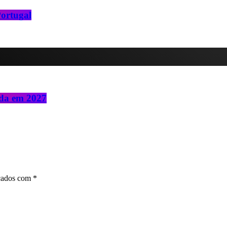
Portugal
da em 2027
rcados com *