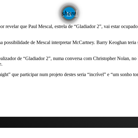
email
share
or revelar que Paul Mescal, estrela de “Gladiador 2”, vai estar ocupad
na possibilidade de Mescal interpretar McCartney. Barry Keoghan teria s
 realizador de “Gladiador 2”, numa conversa com Christopher Nolan, n
e.
ht” que participar num projeto destes seria “incrível” e “um sonho to