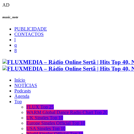
AD
music_note
PUBLICIDADE
CONTACTOS
Início
NOTÍCIAS
Podcasts
Agenda
Top
FLUX Top 25
WARM Global Dance Radio Chart Top 20
UK Singles Top 10
Europe Singles Official Top 10
USA Singles Top 10
World Singles Official Top 10