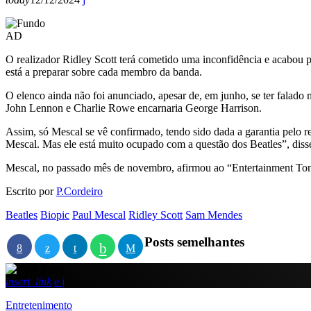
AD
O realizador Ridley Scott terá cometido uma inconfidência e acabou p
está a preparar sobre cada membro da banda.
O elenco ainda não foi anunciado, apesar de, em junho, se ter falado 
John Lennon e Charlie Rowe encarnaria George Harrison.
Assim, só Mescal se vê confirmado, tendo sido dada a garantia pelo
Mescal. Mas ele está muito ocupado com a questão dos Beatles”, diss
Mescal, no passado mês de novembro, afirmou ao “Entertainment Tonig
Escrito por
P.Cordeiro
Beatles
Biopic
Paul Mescal
Ridley Scott
Sam Mendes
Posts semelhantes
insert_link
Entretenimento