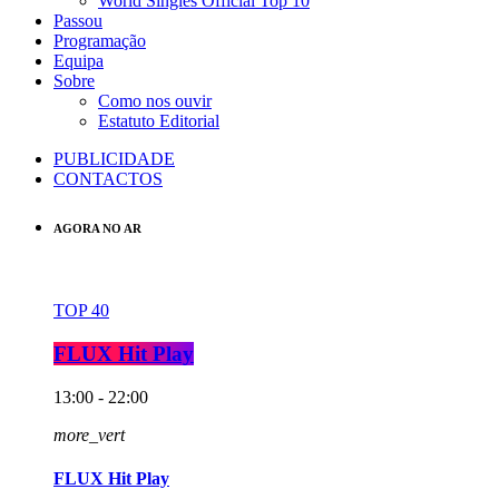
World Singles Official Top 10
Passou
Programação
Equipa
Sobre
Como nos ouvir
Estatuto Editorial
PUBLICIDADE
CONTACTOS
AGORA NO AR
TOP 40
FLUX Hit Play
13:00 - 22:00
more_vert
FLUX Hit Play