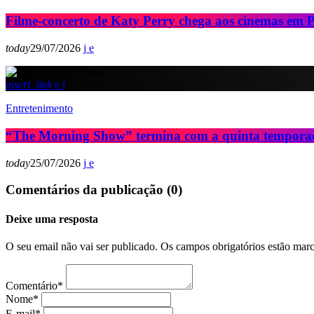
Filme-concerto de Katy Perry chega aos cinemas em 
today
29/07/2026
insert_link
Entretenimento
“The Morning Show” termina com a quinta tempora
today
25/07/2026
Comentários da publicação (0)
Deixe uma resposta
O seu email não vai ser publicado. Os campos obrigatórios estão ma
Comentário*
Nome*
E-mail*