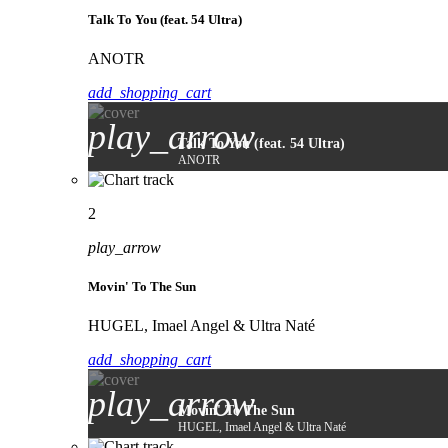
Talk To You (feat. 54 Ultra)
ANOTR
add_shopping_cart
play_arrow
Talk To You (feat. 54 Ultra)
ANOTR
2
play_arrow
Movin' To The Sun
HUGEL, Imael Angel & Ultra Naté
add_shopping_cart
play_arrow
Movin' To The Sun
HUGEL, Imael Angel & Ultra Naté