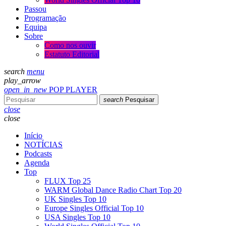
Passou
Programação
Equipa
Sobre
Como nos ouvir
Estatuto Editorial
search
menu
play_arrow
open_in_new
POP PLAYER
search
Pesquisar
close
close
Início
NOTÍCIAS
Podcasts
Agenda
Top
FLUX Top 25
WARM Global Dance Radio Chart Top 20
UK Singles Top 10
Europe Singles Official Top 10
USA Singles Top 10