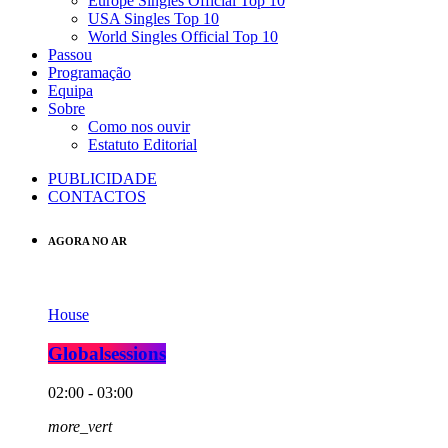
Europe Singles Official Top 10
USA Singles Top 10
World Singles Official Top 10
Passou
Programação
Equipa
Sobre
Como nos ouvir
Estatuto Editorial
PUBLICIDADE
CONTACTOS
AGORA NO AR
House
Globalsessions
02:00 - 03:00
more_vert