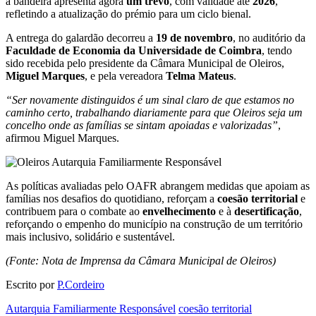
a bandeira apresenta agora
um trevo
, com validade até
2026
,
refletindo a atualização do prémio para um ciclo bienal.
A entrega do galardão decorreu a
19 de novembro
, no auditório da
Faculdade de Economia da Universidade de Coimbra
, tendo
sido recebida pelo presidente da Câmara Municipal de Oleiros,
Miguel Marques
, e pela vereadora
Telma Mateus
.
“Ser novamente distinguidos é um sinal claro de que estamos no
caminho certo, trabalhando diariamente para que Oleiros seja um
concelho onde as famílias se sintam apoiadas e valorizadas”
,
afirmou Miguel Marques.
As políticas avaliadas pelo OAFR abrangem medidas que apoiam as
famílias nos desafios do quotidiano, reforçam a
coesão territorial
e
contribuem para o combate ao
envelhecimento
e à
desertificação
,
reforçando o empenho do município na construção de um território
mais inclusivo, solidário e sustentável.
(Fonte: Nota de Imprensa da Câmara Municipal de Oleiros)
Escrito por
P.Cordeiro
Autarquia Familiarmente Responsável
coesão territorial