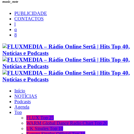
music_note
PUBLICIDADE
CONTACTOS
Início
NOTÍCIAS
Podcasts
Agenda
Top
FLUX Top 25
WARM Global Dance Radio Chart Top 20
UK Singles Top 10
Europe Singles Official Top 10