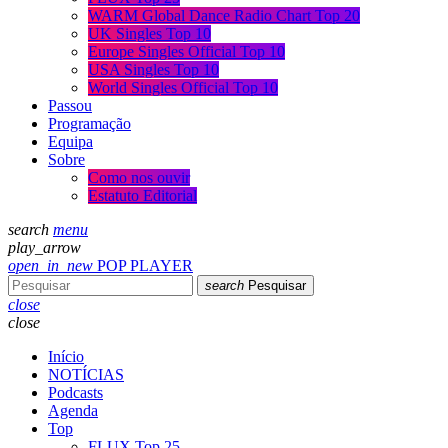
WARM Global Dance Radio Chart Top 20
UK Singles Top 10
Europe Singles Official Top 10
USA Singles Top 10
World Singles Official Top 10
Passou
Programação
Equipa
Sobre
Como nos ouvir
Estatuto Editorial
search
menu
play_arrow
open_in_new
POP PLAYER
search
Pesquisar
close
close
Início
NOTÍCIAS
Podcasts
Agenda
Top
FLUX Top 25