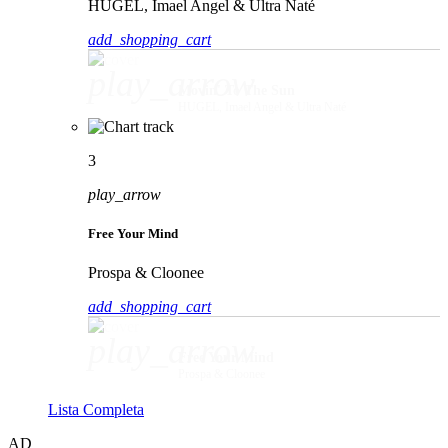
HUGEL, Imael Angel & Ultra Naté
add_shopping_cart
play_arrow
Movin' To The Sun
HUGEL, Imael Angel & Ultra Naté
3
play_arrow
Free Your Mind
Prospa & Cloonee
add_shopping_cart
play_arrow
Free Your Mind
Prospa & Cloonee
Lista Completa
AD