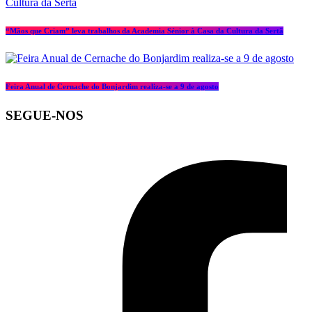
“Mãos que Criam” leva trabalhos da Academia Sénior à Casa da Cultura da Sertã
Feira Anual de Cernache do Bonjardim realiza-se a 9 de agosto
SEGUE-NOS