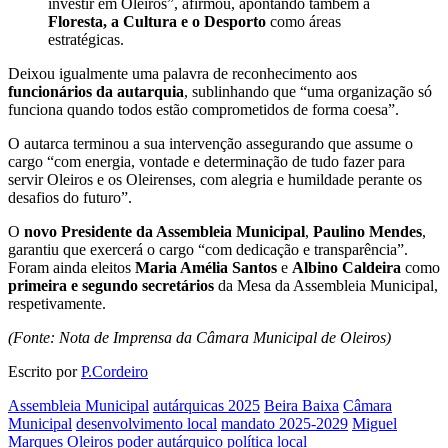
investir em Oleiros”, afirmou, apontando também a
Floresta, a Cultura e o Desporto
como áreas
estratégicas.
Deixou igualmente uma palavra de reconhecimento aos
funcionários da autarquia
, sublinhando que “uma organização só
funciona quando todos estão comprometidos de forma coesa”.
O autarca terminou a sua intervenção assegurando que assume o
cargo “com energia, vontade e determinação de tudo fazer para
servir Oleiros e os Oleirenses, com alegria e humildade perante os
desafios do futuro”.
O
novo Presidente da Assembleia Municipal
,
Paulino Mendes
,
garantiu que exercerá o cargo “com dedicação e transparência”.
Foram ainda eleitos
Maria Amélia Santos
e
Albino Caldeira
como
primeira e segundo secretários
da Mesa da Assembleia Municipal,
respetivamente.
(Fonte: Nota de Imprensa da Câmara Municipal de Oleiros)
Escrito por
P.Cordeiro
Assembleia Municipal
autárquicas 2025
Beira Baixa
Câmara
Municipal
desenvolvimento local
mandato 2025-2029
Miguel
Marques
Oleiros
poder autárquico
política local