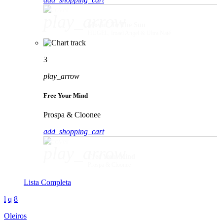
play_arrow
Movin' To The Sun
HUGEL, Imael Angel & Ultra Naté
3
play_arrow
Free Your Mind
Prospa & Cloonee
add_shopping_cart
play_arrow
Free Your Mind
Prospa & Cloonee
Lista Completa
Oleiros