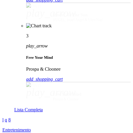
play_arrow
Movin' To The Sun
HUGEL, Imael Angel & Ultra Naté
3
play_arrow
Free Your Mind
Prospa & Cloonee
add_shopping_cart
play_arrow
Free Your Mind
Prospa & Cloonee
Lista Completa
Entretenimento