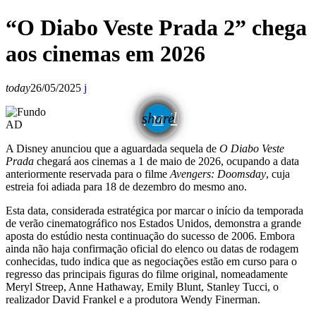
“O Diabo Veste Prada 2” chega
aos cinemas em 2026
today
26/05/2025
email
share
AD
A Disney anunciou que a aguardada sequela de
O Diabo Veste
Prada
chegará aos cinemas a 1 de maio de 2026, ocupando a data
anteriormente reservada para o filme
Avengers: Doomsday
, cuja
estreia foi adiada para 18 de dezembro do mesmo ano.
Esta data, considerada estratégica por marcar o início da temporada
de verão cinematográfico nos Estados Unidos, demonstra a grande
aposta do estúdio nesta continuação do sucesso de 2006. Embora
ainda não haja confirmação oficial do elenco ou datas de rodagem
conhecidas, tudo indica que as negociações estão em curso para o
regresso das principais figuras do filme original, nomeadamente
Meryl Streep, Anne Hathaway, Emily Blunt, Stanley Tucci, o
realizador David Frankel e a produtora Wendy Finerman.