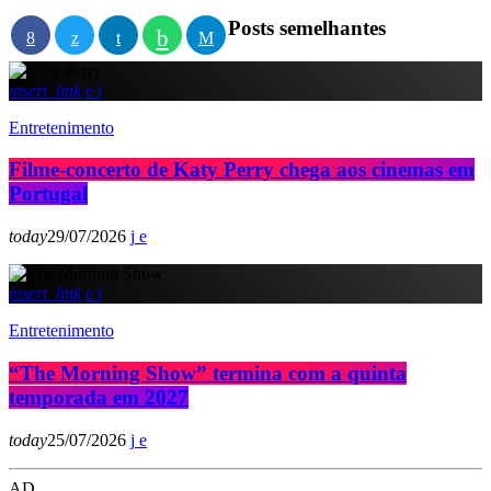
Posts semelhantes
insert_link
Entretenimento
Filme-concerto de Katy Perry chega aos cinemas em
Portugal
today
29/07/2026
insert_link
Entretenimento
“The Morning Show” termina com a quinta
temporada em 2027
today
25/07/2026
AD