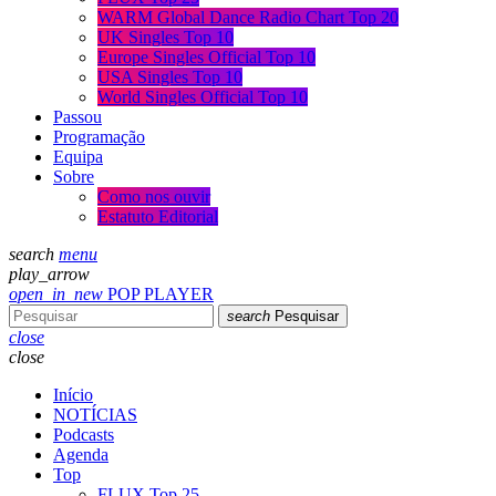
WARM Global Dance Radio Chart Top 20
UK Singles Top 10
Europe Singles Official Top 10
USA Singles Top 10
World Singles Official Top 10
Passou
Programação
Equipa
Sobre
Como nos ouvir
Estatuto Editorial
search
menu
play_arrow
open_in_new
POP PLAYER
search
Pesquisar
close
close
Início
NOTÍCIAS
Podcasts
Agenda
Top
FLUX Top 25