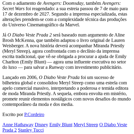
Com o adiamento de
Avengers: Doomsday
, também
Avengers:
Secret Wars
foi reagendado: a sua estreia passou de 7 de maio para
17 de dezembro de 2027. Segundo a imprensa especializada, estas
alterações prendem-se com a complexidade técnica das produções
do Universo Cinematográfico da Marvel.
Já
O Diabo Veste Prada 2
será baseado num argumento de Aline
Brosh McKenna, que também adaptou o livro original de Lauren
Weisberger. A nova história deverá acompanhar Miranda Priestly
(Meryl Streep), agora confrontada com o declínio da imprensa
escrita tradicional, que vê-se obrigada a procurar a ajuda de Emily
Charlton (Emily Blunt) — agora uma influente executiva no setor
do luxo — para salvar a
Runway
com investimento publicitário.
Lançado em 2006,
O Diabo Veste Prada
foi um sucesso de
bilheteira global e consolidou Meryl Streep como uma estrela com
apelo comercial massivo, interpretando a poderosa e temida editora
de moda Miranda Priestly. A sequela, embora envolta em mistério,
promete reunir elementos nostálgicos com novos desafios do mundo
contemporâneo da moda e dos media.
Escrito por
P.Cordeiro
Anne Hathaway
Disney
Emily Blunt
Meryl Streep
O Diabo Veste
Prada 2
Stanley Tucci