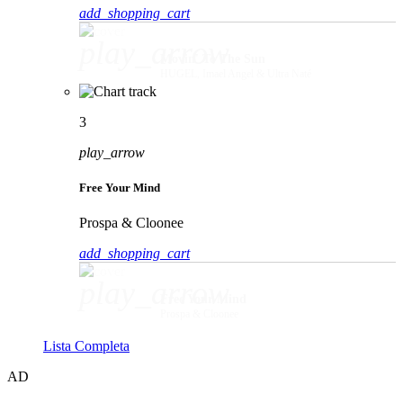
add_shopping_cart
play_arrow
Movin' To The Sun
HUGEL, Imael Angel & Ultra Naté
3
play_arrow
Free Your Mind
Prospa & Cloonee
add_shopping_cart
play_arrow
Free Your Mind
Prospa & Cloonee
Lista Completa
AD