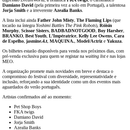
Damiano David
(pela primeira vez a solo em Portugal), a talentosa
Jorja Smith
e a irreverente
Azealia Banks
.
A lista inclui ainda
Father John Misty
,
The Flaming Lips
(que
tocarão na íntegra
Yoshimi Battles The Pink Robots
),
Róisín
Murphy
,
Scissor Sisters
,
BADBADNOTGOOD
,
Boy Harsher
,
BRANKO
,
Best Youth
,
L’Impératrice
,
Kelly Lee Owens
,
Cara
de Espelho
,
jasmine.4.t
,
MAQUINA.
,
Model/Actriz
e
Yakuza
.
Os bilhetes estarão disponíveis para venda nos próximos dias, com
pré-venda exclusiva para quem se registar na
waiting list
e nas lojas
MEO.
A organização promete mais novidades em breve e destaca o
compromisso do festival com diversidade, representatividade e
inclusão, reforçando a sua identidade como um dos eventos mais
aguardados do verão português.
Artistas confirmados até ao momento:
Pet Shop Boys
FKA twigs
Damiano David
Jorja Smith
Azealia Banks