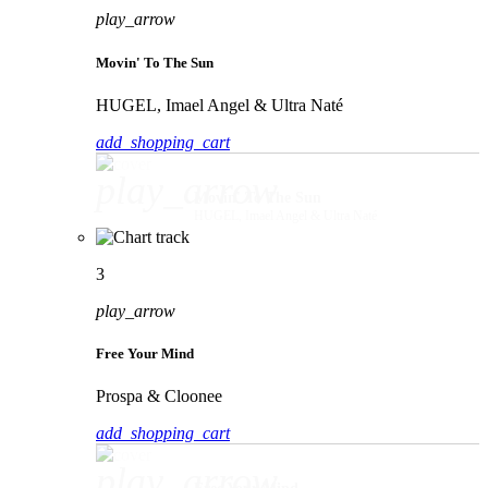
play_arrow
Movin' To The Sun
HUGEL, Imael Angel & Ultra Naté
add_shopping_cart
play_arrow
Movin' To The Sun
HUGEL, Imael Angel & Ultra Naté
3
play_arrow
Free Your Mind
Prospa & Cloonee
add_shopping_cart
play_arrow