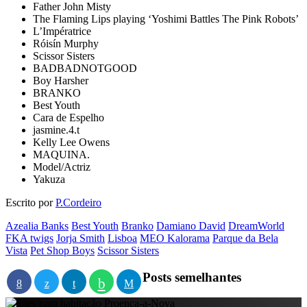
Father John Misty
The Flaming Lips playing ‘Yoshimi Battles The Pink Robots’
L’Impératrice
Róisín Murphy
Scissor Sisters
BADBADNOTGOOD
Boy Harsher
BRANKO
Best Youth
Cara de Espelho
jasmine.4.t
Kelly Lee Owens
MAQUINA.
Model/Actriz
Yakuza
Escrito por
P.Cordeiro
Azealia Banks
Best Youth
Branko
Damiano David
DreamWorld
FKA twigs
Jorja Smith
Lisboa
MEO Kalorama
Parque da Bela
Vista
Pet Shop Boys
Scissor Sisters
Posts semelhantes