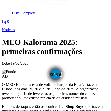
Free Your Mind
Prospa & Cloonee
Lista Completa
Notícias
MEO Kalorama 2025:
primeiras confirmações
today
19/02/2025
email
share
AD
O MEO Kalorama está de volta ao Parque da Bela Vista, em
Lisboa, nos dias 19, 20 e 21 de junho de 2025. A organização
revelou hoje, 19 de fevereiro, os primeiros nomes do cartaz,
prometendo uma edição repleta de diversidade musical.
Entre os destaques estão os icónicos
Pet Shop Boys
, que trazem a
digressão
DreamWorld
, a britânica
FKA twigs
, o carismático