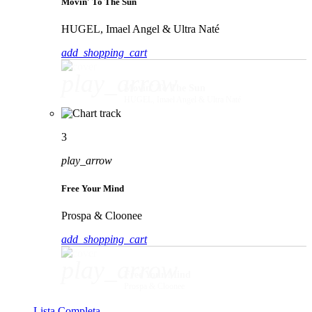
Movin' To The Sun
HUGEL, Imael Angel & Ultra Naté
add_shopping_cart
play_arrow
Movin' To The Sun
HUGEL, Imael Angel & Ultra Naté
3
play_arrow
Free Your Mind
Prospa & Cloonee
add_shopping_cart
play_arrow
Free Your Mind
Prospa & Cloonee
Lista Completa