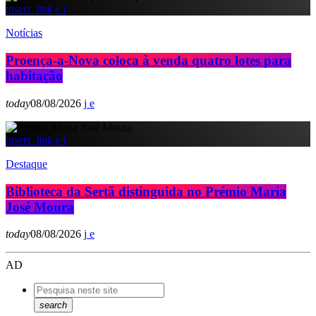
insert_link
Notícias
Proença-a-Nova coloca à venda quatro lotes para
habitação
today
08/08/2026
insert_link
Destaque
Biblioteca da Sertã distinguida no Prémio Maria
José Moura
today
08/08/2026
AD
search