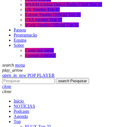
WARM Global Dance Radio Chart Top 20
UK Singles Top 10
Europe Singles Official Top 10
USA Singles Top 10
World Singles Official Top 10
Passou
Programação
Equipa
Sobre
Como nos ouvir
Estatuto Editorial
search
menu
play_arrow
open_in_new
POP PLAYER
search
Pesquisar
close
close
Início
NOTÍCIAS
Podcasts
Agenda
Top
FLUX Top 25