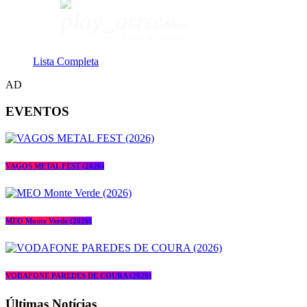
play_arrow
Free Your Mind
Prospa & Cloonee
Lista Completa
AD
EVENTOS
VAGOS METAL FEST (2026)
MEO Monte Verde (2026)
VODAFONE PAREDES DE COURA (2026)
Últimas Notícias