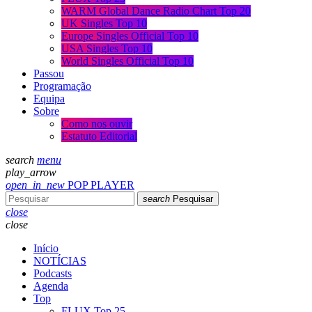
WARM Global Dance Radio Chart Top 20
UK Singles Top 10
Europe Singles Official Top 10
USA Singles Top 10
World Singles Official Top 10
Passou
Programação
Equipa
Sobre
Como nos ouvir
Estatuto Editorial
search
menu
play_arrow
open_in_new
POP PLAYER
search
Pesquisar
close
close
Início
NOTÍCIAS
Podcasts
Agenda
Top
FLUX Top 25