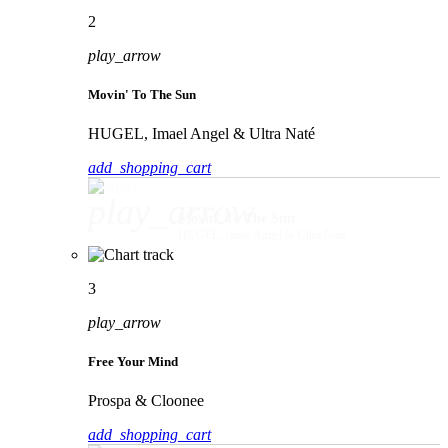
2
play_arrow
Movin' To The Sun
HUGEL, Imael Angel & Ultra Naté
add_shopping_cart
play_arrow
Movin' To The Sun
HUGEL, Imael Angel & Ultra Naté
3
play_arrow
Free Your Mind
Prospa & Cloonee
add_shopping_cart