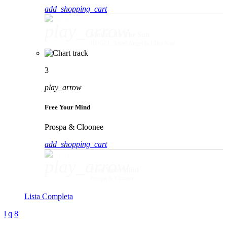
add_shopping_cart
play_arrow
Movin' To The Sun
HUGEL, Imael Angel & Ultra Naté
3
play_arrow
Free Your Mind
Prospa & Cloonee
add_shopping_cart
play_arrow
Free Your Mind
Prospa & Cloonee
Lista Completa