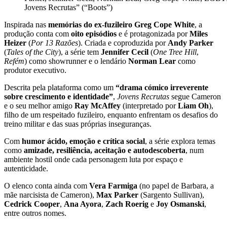
Jovens Recrutas” (“Boots”)
Inspirada nas
memórias do ex-fuzileiro Greg Cope White
, a
produção conta com
oito episódios
e é protagonizada por
Miles
Heizer
(
Por 13 Razões
). Criada e coproduzida por
Andy Parker
(
Tales of the City
), a série tem
Jennifer Cecil
(
One Tree Hill
,
Refém
) como showrunner e o lendário
Norman Lear
como
produtor executivo.
Descrita pela plataforma como um
“drama cómico irreverente
sobre crescimento e identidade”
,
Jovens Recrutas
segue Cameron
e o seu melhor amigo
Ray McAffey
(interpretado por
Liam Oh
),
filho de um respeitado fuzileiro, enquanto enfrentam os desafios do
treino militar e das suas próprias inseguranças.
Com
humor ácido, emoção e crítica social
, a série explora temas
como
amizade, resiliência, aceitação e autodescoberta
, num
ambiente hostil onde cada personagem luta por espaço e
autenticidade.
O elenco conta ainda com
Vera Farmiga
(no papel de Barbara, a
mãe narcisista de Cameron),
Max Parker
(Sargento Sullivan),
Cedrick Cooper
,
Ana Ayora
,
Zach Roerig
e
Joy Osmanski
,
entre outros nomes.