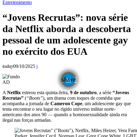
Entretenimento
“Jovens Recrutas”: nova série
da Netflix aborda a descoberta
pessoal de um adolescente gay
no exército dos EUA
today
09/10/2025
email
share
AD
A
Netflix
estreou esta quinta-feira,
9 de outubro
, a série
“Jovens
Recrutas”
(
“Boots”
), um drama com toques de comédia que
acompanha a jornada de
Cameron Cope
, um adolescente gay que
tenta encontrar o seu lugar no rígido universo militar norte-
americano dos anos 90 — quando a homossexualidade ainda era
ilegal nas forças armadas.