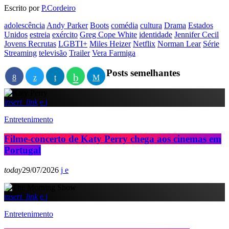
Escrito por
P.Cordeiro
adolescência
Andy Parker
Boots
comédia
cultura
Drama
Estados
Unidos
estreia
exército
Greg Cope White
identidade
Jennifer Cecil
Jovens Recrutas
LGBTI+
Miles Heizer
Netflix
Norman Lear
Série
Streaming
televisão
Trailer
Vera Farmiga
Posts semelhantes
insert_link
Entretenimento
Filme-concerto de Katy Perry chega aos cinemas em
Portugal
today
29/07/2026
insert_link
Entretenimento