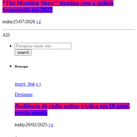
“The Morning Show” termina com a quinta
temporada em 2027
today
25/07/2026
AD
search
Destaque
insert_link
Destaque
Audiência de rádio online triplica em 10 anos,
revela estudo
today
20/02/2025