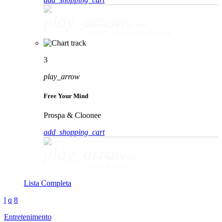
play_arrow
Movin' To The Sun
HUGEL, Imael Angel & Ultra Naté
3
play_arrow
Free Your Mind
Prospa & Cloonee
add_shopping_cart
play_arrow
Free Your Mind
Prospa & Cloonee
Lista Completa
Entretenimento