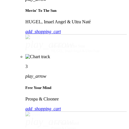
Movin' To The Sun
HUGEL, Imael Angel & Ultra Naté
add_shopping_cart
play_arrow
Movin' To The Sun
HUGEL, Imael Angel & Ultra Naté
3
play_arrow
Free Your Mind
Prospa & Cloonee
add_shopping_cart
play_arrow
Free Your Mind
Prospa & Cloonee