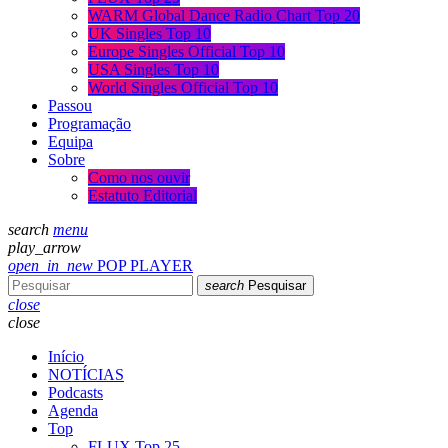
WARM Global Dance Radio Chart Top 20
UK Singles Top 10
Europe Singles Official Top 10
USA Singles Top 10
World Singles Official Top 10
Passou
Programação
Equipa
Sobre
Como nos ouvir
Estatuto Editorial
search
menu
play_arrow
open_in_new
POP PLAYER
search
Pesquisar
close
close
Início
NOTÍCIAS
Podcasts
Agenda
Top
FLUX Top 25