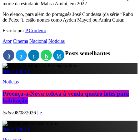
morte da estudante Mahsa Amini, em 2022.
No elenco, para além do português José Condessa (da série “Rabo
de Peixe”), estão nomes como Ayden Mayeri ou Amira Casar.
Escrito por
P.Cordeiro
Ator
Cinema
Nacional
Notícias
Posts semelhantes
insert_link
Notícias
Proença-a-Nova coloca à venda quatro lotes para
habitação
today
08/08/2026
insert_link
Destaque