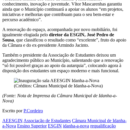
conhecimento, inovação e juventude. Vítor Mascarenhas garantiu
ainda que o Município continuará a apoiar os alunos “em projetos,
iniciativas e melhorias que contribuam para o seu bem-estar e
percurso académico”.
A renovação do espaço, acompanhada por novo mobiliário, foi
igualmente elogiada pelo
diretor da ESGIN, José Pedro de
Sousa
, que classificou o resultado como “excelente”, fruto do apoio
da Câmara e do ex-presidente Armindo Jacinto.
Também o presidente da Associação de Estudantes deixou um
agradecimento público ao Município, salientando que a renovação
“só foi possível graças ao apoio da autarquia”, colocando agora à
disposição dos estudantes um espaço moderno e mais funcional.
(Créditos: Câmara Municipal de Idanha-a-Nova)
(Fonte: Nota de Imprensa da Câmara Municipal de Idanha-a-
Nova)
Escrito por
P.Cordeiro
AEESGIN
Associação de Estudantes
Câmara Municipal de Idanha-
a-Nova
Ensino Superior
ESGIN
idanha-a-nova
requalificação