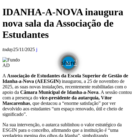
IDANHA-A-NOVA inaugura
nova sala da Associação de
Estudantes
today
25/11/2025
email
share
AD
A
Associação de Estudantes da Escola Superior de Gestão de
Idanha-a-Nova (AEESGIN)
inaugurou, a 25 de novembro de
2025, as suas novas instalações, recentemente reabilitadas com o
apoio da
Câmara Municipal de Idanha-a-Nova
. A sessão contou
com a presença do
vice-presidente da autarquia, Vítor
Mascarenhas
, que destacou a “enorme satisfação” por ver
devolvido aos estudantes “um espaço renovado, útil e cheio de
significado”.
Na sua intervenção, o autarca sublinhou o valor estratégico da
ESGIN para o concelho, afirmando que a instituição é “uma
verdadeira menina dos olhos da Idanha”, simbolizando