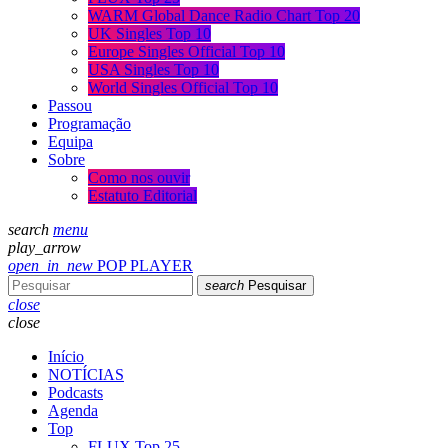
WARM Global Dance Radio Chart Top 20
UK Singles Top 10
Europe Singles Official Top 10
USA Singles Top 10
World Singles Official Top 10
Passou
Programação
Equipa
Sobre
Como nos ouvir
Estatuto Editorial
search
menu
play_arrow
open_in_new
POP PLAYER
search
Pesquisar
close
close
Início
NOTÍCIAS
Podcasts
Agenda
Top
FLUX Top 25