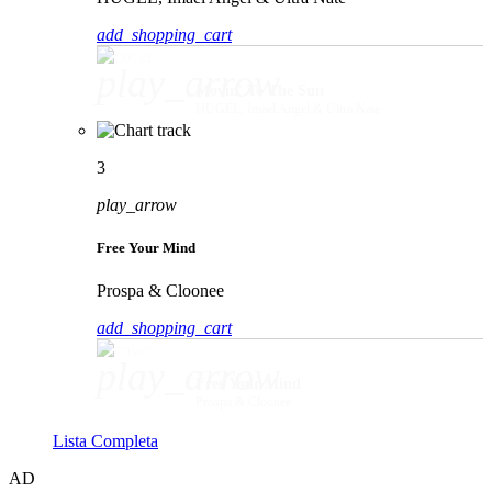
add_shopping_cart
play_arrow
Movin' To The Sun
HUGEL, Imael Angel & Ultra Naté
3
play_arrow
Free Your Mind
Prospa & Cloonee
add_shopping_cart
play_arrow
Free Your Mind
Prospa & Cloonee
Lista Completa
AD