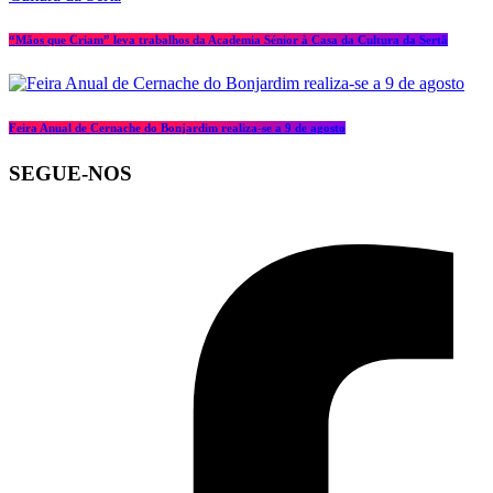
“Mãos que Criam” leva trabalhos da Academia Sénior à Casa da Cultura da Sertã
Feira Anual de Cernache do Bonjardim realiza-se a 9 de agosto
SEGUE-NOS