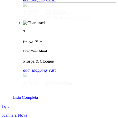
play_arrow
Movin' To The Sun
HUGEL, Imael Angel & Ultra Naté
3
play_arrow
Free Your Mind
Prospa & Cloonee
add_shopping_cart
play_arrow
Free Your Mind
Prospa & Cloonee
Lista Completa
Idanha-a-Nova