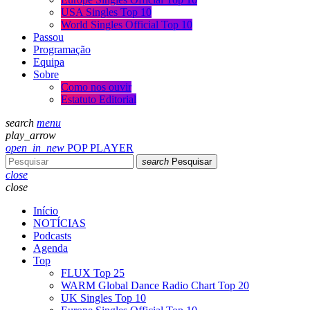
USA Singles Top 10
World Singles Official Top 10
Passou
Programação
Equipa
Sobre
Como nos ouvir
Estatuto Editorial
search
menu
play_arrow
open_in_new
POP PLAYER
search
Pesquisar
close
close
Início
NOTÍCIAS
Podcasts
Agenda
Top
FLUX Top 25
WARM Global Dance Radio Chart Top 20
UK Singles Top 10