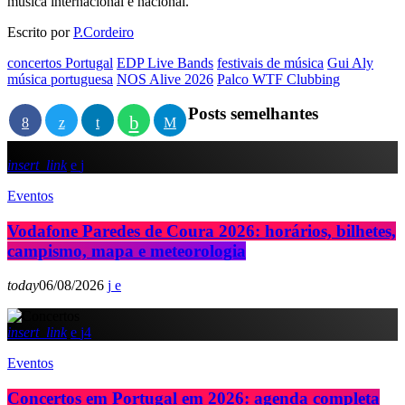
música internacional e nacional.
Escrito por
P.Cordeiro
concertos Portugal
EDP Live Bands
festivais de música
Gui Aly
música portuguesa
NOS Alive 2026
Palco WTF Clubbing
Posts semelhantes
insert_link
Eventos
Vodafone Paredes de Coura 2026: horários, bilhetes,
campismo, mapa e meteorologia
today
06/08/2026
insert_link
4
Eventos
Concertos em Portugal em 2026: agenda completa