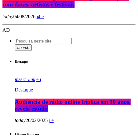
com datas, artistas e festivais
today
04/08/2026
4
AD
search
Destaque
insert_link
Destaque
Audiência de rádio online triplica em 10 anos,
revela estudo
today
20/02/2025
Últimas Notícias