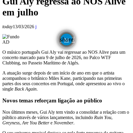
Gui Aly regressa ao NOS Alive
em julho
today
13/03/2026
email
share
AD
O músico português
Gui Aly
vai regressar ao
NOS Alive
para um
concerto marcado para 9 de julho de 2026, no Palco WTF
Clubbing, no Passeio Marítimo de Algés.
A atuação surge depois de um início de ano em que o artista
acompanhou o britânico
Miles Kane
, participando nas primeiras
partes dos seus concertos em Portugal, onde apresentou ao vivo o
single
Back Again
.
Novos temas reforçam ligação ao público
Nos últimos meses, Gui Aly tem vindo a consolidar a relação com o
público através de vários lançamentos, incluindo
Ruin You
,
Greyness
,
Are You Better
e
November
.
O seu universo musical destaca-se pela forte presença da guitarra,