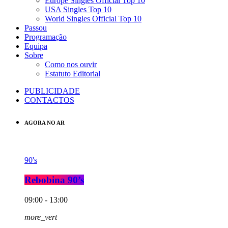
Europe Singles Official Top 10
USA Singles Top 10
World Singles Official Top 10
Passou
Programação
Equipa
Sobre
Como nos ouvir
Estatuto Editorial
PUBLICIDADE
CONTACTOS
AGORA NO AR
90's
Rebobina 90’s
09:00 - 13:00
more_vert