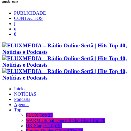
music_note
PUBLICIDADE
CONTACTOS
Início
NOTÍCIAS
Podcasts
Agenda
Top
FLUX Top 25
WARM Global Dance Radio Chart Top 20
UK Singles Top 10
Europe Singles Official Top 10