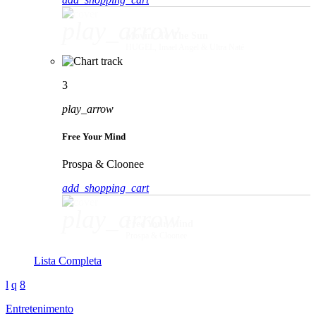
play_arrow
Movin' To The Sun
HUGEL, Imael Angel & Ultra Naté
3
play_arrow
Free Your Mind
Prospa & Cloonee
add_shopping_cart
play_arrow
Free Your Mind
Prospa & Cloonee
Lista Completa
Entretenimento