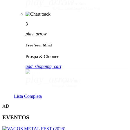
play_arrow
Movin' To The Sun
HUGEL, Imael Angel & Ultra Naté
3
play_arrow
Free Your Mind
Prospa & Cloonee
add_shopping_cart
play_arrow
Free Your Mind
Prospa & Cloonee
Lista Completa
AD
EVENTOS