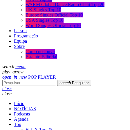
WARM Global Dance Radio Chart Top 20
UK Singles Top 10
Europe Singles Official Top 10
USA Singles Top 10
World Singles Official Top 10
Passou
Programação
Equipa
Sobre
Como nos ouvir
Estatuto Editorial
search
menu
play_arrow
open_in_new
POP PLAYER
search
Pesquisar
close
close
Início
NOTÍCIAS
Podcasts
Agenda
Top
FLUX Top 25