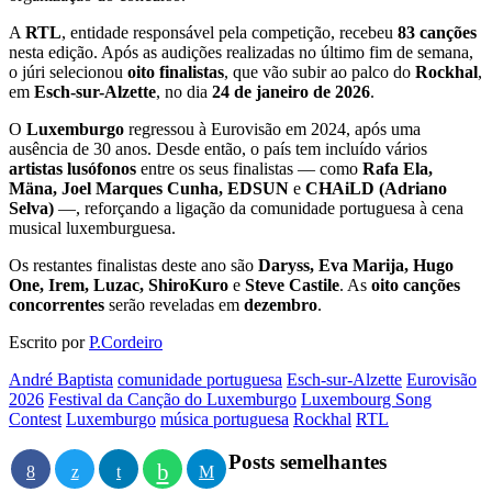
A
RTL
, entidade responsável pela competição, recebeu
83 canções
nesta edição. Após as audições realizadas no último fim de semana,
o júri selecionou
oito finalistas
, que vão subir ao palco do
Rockhal
,
em
Esch-sur-Alzette
, no dia
24 de janeiro de 2026
.
O
Luxemburgo
regressou à Eurovisão em 2024, após uma
ausência de 30 anos. Desde então, o país tem incluído vários
artistas lusófonos
entre os seus finalistas — como
Rafa Ela,
Mäna, Joel Marques Cunha, EDSUN
e
CHAiLD (Adriano
Selva)
—, reforçando a ligação da comunidade portuguesa à cena
musical luxemburguesa.
Os restantes finalistas deste ano são
Daryss, Eva Marija, Hugo
One, Irem, Luzac, ShiroKuro
e
Steve Castile
. As
oito canções
concorrentes
serão reveladas em
dezembro
.
Escrito por
P.Cordeiro
André Baptista
comunidade portuguesa
Esch-sur-Alzette
Eurovisão
2026
Festival da Canção do Luxemburgo
Luxembourg Song
Contest
Luxemburgo
música portuguesa
Rockhal
RTL
Posts semelhantes