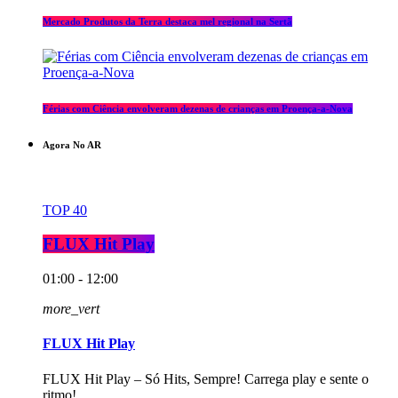
Mercado Produtos da Terra destaca mel regional na Sertã
Férias com Ciência envolveram dezenas de crianças em Proença-a-Nova
Agora No AR
TOP 40
FLUX Hit Play
01:00 - 12:00
more_vert
FLUX Hit Play
FLUX Hit Play – Só Hits, Sempre! Carrega play e sente o
ritmo!