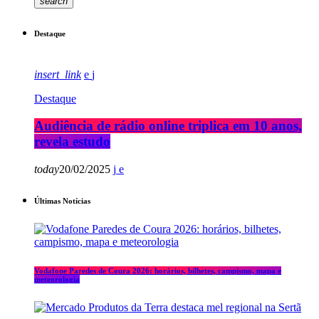
search
Destaque
insert_link
Destaque
Audiência de rádio online triplica em 10 anos,
revela estudo
today
20/02/2025
Últimas Notícias
Vodafone Paredes de Coura 2026: horários, bilhetes, campismo, mapa e
meteorologia