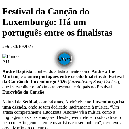
Festival da Canção do
Luxemburgo: Há um
português entre os finalistas
today
30/10/2025
email
share
AD
André Baptista
, conhecido artisticamente como
Andrew the
Martian
, é o
único português entre os oito finalistas
do
Festival
da Canção do Luxemburgo 2026
(
Luxembourg Song Contest
),
que irá escolher o próximo representante do país no
Festival
Eurovisão da Canção
.
Natural de
Setúbal
, com
34 anos
, André vive no
Luxemburgo há
uma década
, onde se tem dedicado inteiramente à música. “Um
artista completamente autodidata, Andrew vê a música como a
linguagem das suas emoções. Desde jovem, ele tem sido cativado
pela conexão genuína entre os artistas e o seu público”, descreve a
organização do concurso.