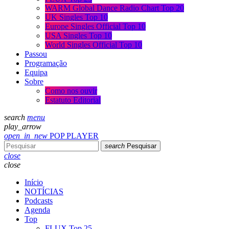
WARM Global Dance Radio Chart Top 20
UK Singles Top 10
Europe Singles Official Top 10
USA Singles Top 10
World Singles Official Top 10
Passou
Programação
Equipa
Sobre
Como nos ouvir
Estatuto Editorial
search
menu
play_arrow
open_in_new
POP PLAYER
search
Pesquisar
close
close
Início
NOTÍCIAS
Podcasts
Agenda
Top
FLUX Top 25