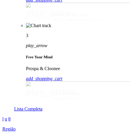
play_arrow
Movin' To The Sun
HUGEL, Imael Angel & Ultra Naté
3
play_arrow
Free Your Mind
Prospa & Cloonee
add_shopping_cart
play_arrow
Free Your Mind
Prospa & Cloonee
Lista Completa
Região