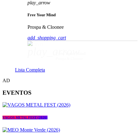
play_arrow
Free Your Mind
Prospa & Cloonee
add_shopping_cart
play_arrow
Free Your Mind
Prospa & Cloonee
Lista Completa
AD
EVENTOS
VAGOS METAL FEST (2026)