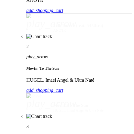
ANOTR
add_shopping_cart
play_arrow
Talk To You (feat. 54 Ultra)
ANOTR
2
play_arrow
Movin' To The Sun
HUGEL, Imael Angel & Ultra Naté
add_shopping_cart
play_arrow
Movin' To The Sun
HUGEL, Imael Angel & Ultra Naté
3