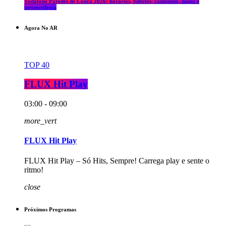
Vodafone Paredes de Coura 2026: horários, bilhetes, campismo, mapa e
meteorologia
Agora No AR
TOP 40
FLUX Hit Play
03:00 - 09:00
more_vert
FLUX Hit Play
FLUX Hit Play – Só Hits, Sempre! Carrega play e sente o
ritmo!
close
Próximos Programas