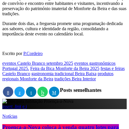
de convívio e encontro entre habitantes e visitantes, incentivando a
preservação do património imaterial de Monforte da Beira e das suas
tradições.
Durante dois dias, a freguesia promete uma programação dedicada
aos sabores, cultura e identidade da região, consolidando a
importância deste evento no calendário local.
Escrito por
P.Cordeiro
eventos Castelo Branco setembro 2025
eventos gastronómicos
Portugal 2025.
Feira da Bica Monforte da Beira 2025
festas e feiras
Castelo Branco
gastronomia tradicional Beira Baixa
produtos
regionais Monforte da Beira
tradições Beira Interior
Posts semelhantes
insert_link
Notícias
Proença-a-Nova coloca à venda quatro lotes para