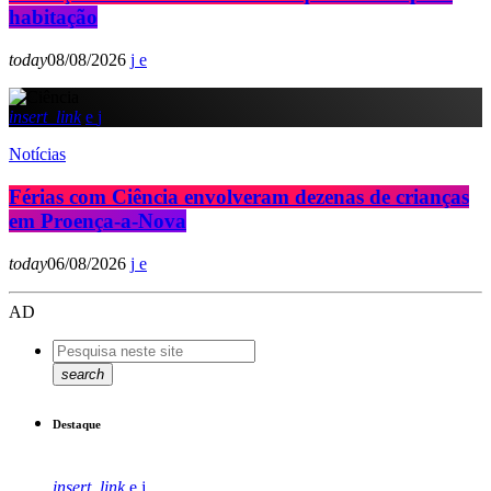
habitação
today
08/08/2026
insert_link
Notícias
Férias com Ciência envolveram dezenas de crianças
em Proença-a-Nova
today
06/08/2026
AD
search
Destaque
insert_link