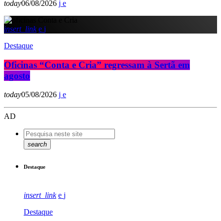
today
06/08/2026
insert_link
Destaque
Oficinas “Conta e Cria” regressam à Sertã em
agosto
today
05/08/2026
AD
search
Destaque
insert_link
Destaque