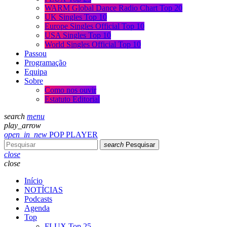
WARM Global Dance Radio Chart Top 20
UK Singles Top 10
Europe Singles Official Top 10
USA Singles Top 10
World Singles Official Top 10
Passou
Programação
Equipa
Sobre
Como nos ouvir
Estatuto Editorial
search
menu
play_arrow
open_in_new
POP PLAYER
search
Pesquisar
close
close
Início
NOTÍCIAS
Podcasts
Agenda
Top
FLUX Top 25