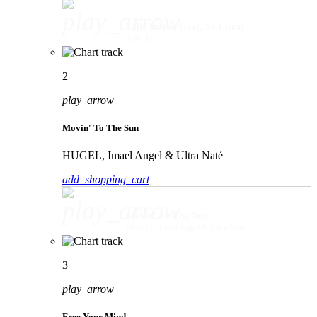
play_arrow
Talk To You (feat. 54 Ultra)
ANOTR
2
play_arrow
Movin' To The Sun
HUGEL, Imael Angel & Ultra Naté
add_shopping_cart
play_arrow
Movin' To The Sun
HUGEL, Imael Angel & Ultra Naté
3
play_arrow
Free Your Mind