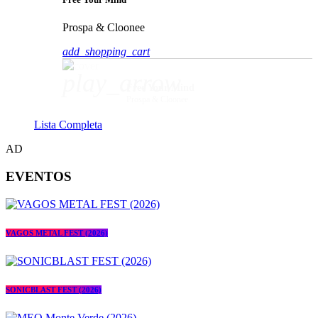
Prospa & Cloonee
add_shopping_cart
play_arrow
Free Your Mind
Prospa & Cloonee
Lista Completa
AD
EVENTOS
VAGOS METAL FEST (2026)
SONICBLAST FEST (2026)