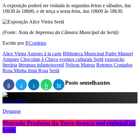
A exposição poderá ser visitada às segundas-feiras e sábados, das
10h30 às 18h00, e de terça a sexta-feira, das 10h00 às 18h30.
(Fonte: Nota de Imprensa da Câmara Municipal da Sertã)
Escrito por
P.Cordeiro
Alice Vieira
Autores à la carte
Biblioteca Municipal Padre Manuel
Antunes
Chocolate à Chuva
eventos culturais Sertã
exposição
literária
literatura infantojuvenil
Nelson Mateus
Retratos Contados
Rosa Minha Irmã Rosa
Sertã
Posts semelhantes
insert_link
Destaque
Mercado Produtos da Terra destaca mel regional na
Sertã