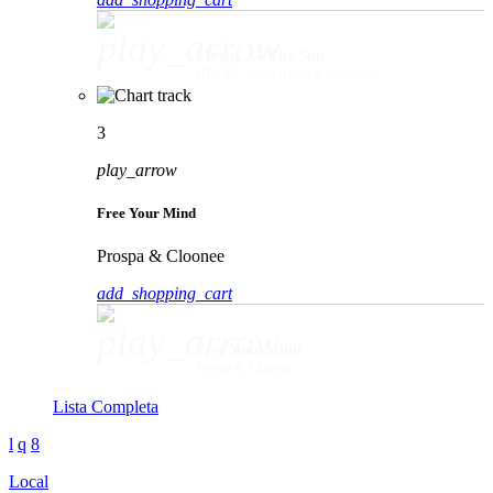
play_arrow
Movin' To The Sun
HUGEL, Imael Angel & Ultra Naté
3
play_arrow
Free Your Mind
Prospa & Cloonee
add_shopping_cart
play_arrow
Free Your Mind
Prospa & Cloonee
Lista Completa
Local