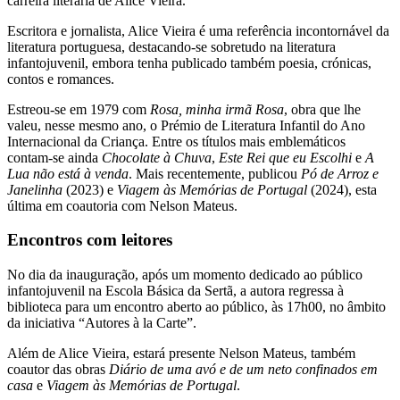
carreira literária de Alice Vieira.
Escritora e jornalista, Alice Vieira é uma referência incontornável da
literatura portuguesa, destacando-se sobretudo na literatura
infantojuvenil, embora tenha publicado também poesia, crónicas,
contos e romances.
Estreou-se em 1979 com
Rosa, minha irmã Rosa
, obra que lhe
valeu, nesse mesmo ano, o Prémio de Literatura Infantil do Ano
Internacional da Criança. Entre os títulos mais emblemáticos
contam-se ainda
Chocolate à Chuva
,
Este Rei que eu Escolhi
e
A
Lua não está à venda
. Mais recentemente, publicou
Pó de Arroz e
Janelinha
(2023) e
Viagem às Memórias de Portugal
(2024), esta
última em coautoria com Nelson Mateus.
Encontros com leitores
No dia da inauguração, após um momento dedicado ao público
infantojuvenil na Escola Básica da Sertã, a autora regressa à
biblioteca para um encontro aberto ao público, às 17h00, no âmbito
da iniciativa “Autores à la Carte”.
Além de Alice Vieira, estará presente Nelson Mateus, também
coautor das obras
Diário de uma avó e de um neto confinados em
casa
e
Viagem às Memórias de Portugal
.