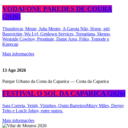
VODAFONE PAREDES DE COURA
(2026)
Thundercat, Meute, Julia Mestre, A Garota Não, Horse, girl,
Bassvictim, Wu Lyf, Getdown Services, Terraplana, Skegss,
Westside Cowboy, Prostitute, Dame Area, Friko, Tomode e
Kneecap
Mais informações
13
Ago 2026
Parque Urbano da Costa da Caparica — Costa da Caparica
FESTIVAL O SOL DA CAPARICA (2026)
Sara Correia, Veigh, Vizinhos, Quim BarreirosMizzy Miles, Deejay
Telio e Lon3r Johny, entre outros.
Mais informações