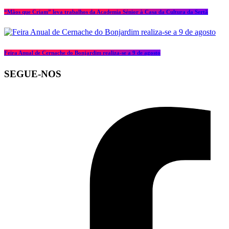
“Mãos que Criam” leva trabalhos da Academia Sénior à Casa da Cultura da Sertã
Feira Anual de Cernache do Bonjardim realiza-se a 9 de agosto
SEGUE-NOS