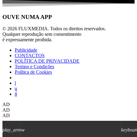
OUVE NUMA APP
© 2026 FLUXMEDIA. Todos os direitos reservados.
Qualquer reprodução sem consentimento
é expressamente proibida.
Publicidade
CONTACTOS
POLÍTICA DE PRIVACIDADE
Termos e Condições
Política de Cookies
AD
AD
AD
play_arrow
keyboar