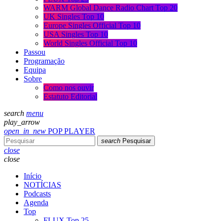
WARM Global Dance Radio Chart Top 20
UK Singles Top 10
Europe Singles Official Top 10
USA Singles Top 10
World Singles Official Top 10
Passou
Programação
Equipa
Sobre
Como nos ouvir
Estatuto Editorial
search
menu
play_arrow
open_in_new
POP PLAYER
search
Pesquisar
close
close
Início
NOTÍCIAS
Podcasts
Agenda
Top
FLUX Top 25