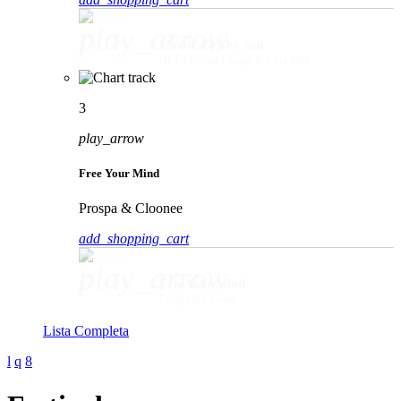
play_arrow
Movin' To The Sun
HUGEL, Imael Angel & Ultra Naté
3
play_arrow
Free Your Mind
Prospa & Cloonee
add_shopping_cart
play_arrow
Free Your Mind
Prospa & Cloonee
Lista Completa