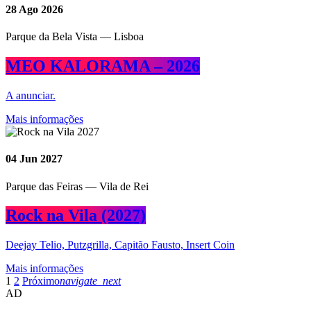
28
Ago 2026
Parque da Bela Vista — Lisboa
MEO KALORAMA – 2026
A anunciar.
Mais informações
04
Jun 2027
Parque das Feiras — Vila de Rei
Rock na Vila (2027)
Deejay Telio, Putzgrilla, Capitão Fausto, Insert Coin
Mais informações
1
2
Próximo
navigate_next
AD