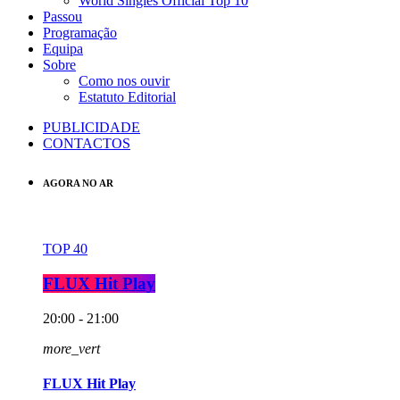
World Singles Official Top 10
Passou
Programação
Equipa
Sobre
Como nos ouvir
Estatuto Editorial
PUBLICIDADE
CONTACTOS
AGORA NO AR
TOP 40
FLUX Hit Play
20:00 - 21:00
more_vert
FLUX Hit Play