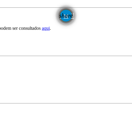
email
share
podem ser consultados
aqui
.