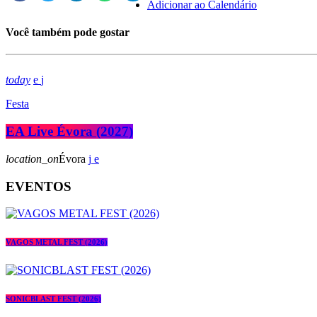
Adicionar ao Calendário
Você também pode gostar
today
Festa
EA Live Évora (2027)
location_on
Évora
EVENTOS
VAGOS METAL FEST (2026)
SONICBLAST FEST (2026)