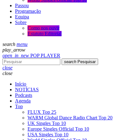
Passou
Programação
Equipa
Sobre
Como nos ouvir
Estatuto Editorial
search
menu
play_arrow
open_in_new
POP PLAYER
search
Pesquisar
close
close
Início
NOTÍCIAS
Podcasts
Agenda
Top
FLUX Top 25
WARM Global Dance Radio Chart Top 20
UK Singles Top 10
Europe Singles Official Top 10
USA Singles Top 10