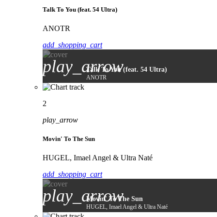
Talk To You (feat. 54 Ultra)
ANOTR
add_shopping_cart
play_arrow
Talk To You (feat. 54 Ultra)
ANOTR
2
play_arrow
Movin' To The Sun
HUGEL, Imael Angel & Ultra Naté
add_shopping_cart
play_arrow
Movin' To The Sun
HUGEL, Imael Angel & Ultra Naté