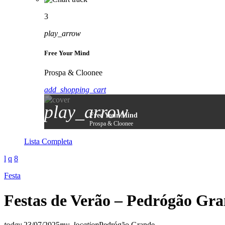
3
play_arrow
Free Your Mind
Prospa & Cloonee
add_shopping_cart
play_arrow
Free Your Mind
Prospa & Cloonee
Lista Completa
Festa
Festas de Verão – Pedrógão Gra
today
23/07/2025
my_location
Pedrógão Grande