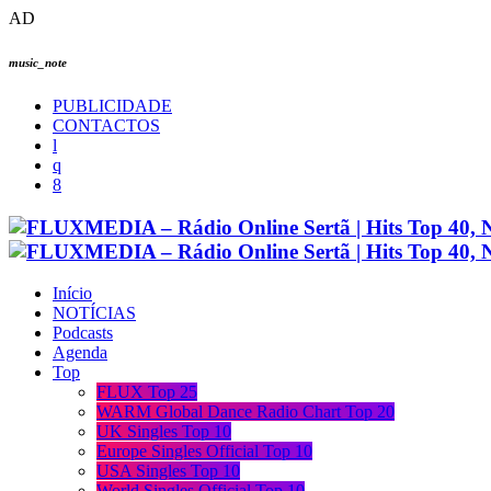
AD
music_note
PUBLICIDADE
CONTACTOS
Início
NOTÍCIAS
Podcasts
Agenda
Top
FLUX Top 25
WARM Global Dance Radio Chart Top 20
UK Singles Top 10
Europe Singles Official Top 10
USA Singles Top 10
World Singles Official Top 10