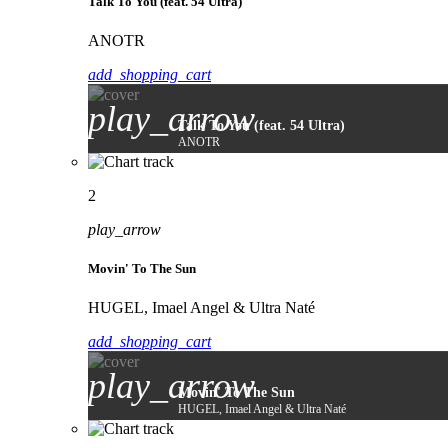
Talk To You (feat. 54 Ultra)
ANOTR
add_shopping_cart
play_arrow
Talk To You (feat. 54 Ultra)
ANOTR
2
play_arrow
Movin' To The Sun
HUGEL, Imael Angel & Ultra Naté
add_shopping_cart
play_arrow
Movin' To The Sun
HUGEL, Imael Angel & Ultra Naté