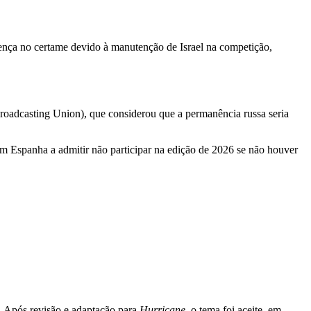
ença no certame devido à manutenção de Israel na competição,
roadcasting Union), que considerou que a permanência russa seria
om Espanha a admitir não participar na edição de 2026 se não houver
o. Após revisão e adaptação para
Hurricane
, o tema foi aceite, em