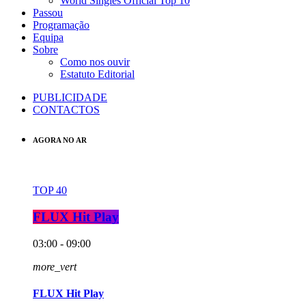
World Singles Official Top 10
Passou
Programação
Equipa
Sobre
Como nos ouvir
Estatuto Editorial
PUBLICIDADE
CONTACTOS
AGORA NO AR
TOP 40
FLUX Hit Play
03:00 - 09:00
more_vert
FLUX Hit Play