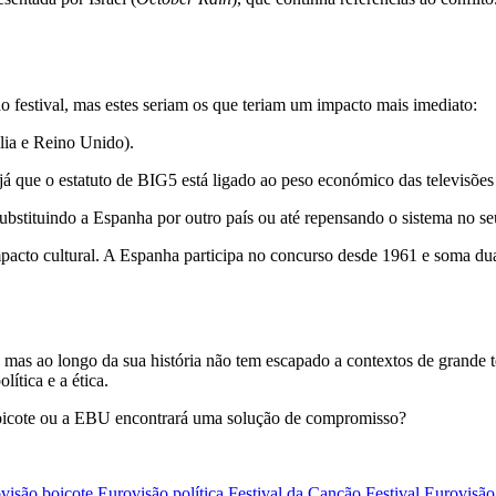
 festival, mas estes seriam os que teriam um impacto mais imediato:
lia e Reino Unido).
 já que o estatuto de BIG5 está ligado ao peso económico das televisõ
 substituindo a Espanha por outro país ou até repensando o sistema no se
pacto cultural. A Espanha participa no concurso desde 1961 e soma du
mas ao longo da sua história não tem escapado a contextos de grande 
ítica e a ética.
boicote ou a EBU encontrará uma solução de compromisso?
visão boicote
Eurovisão política
Festival da Canção
Festival Eurovisã