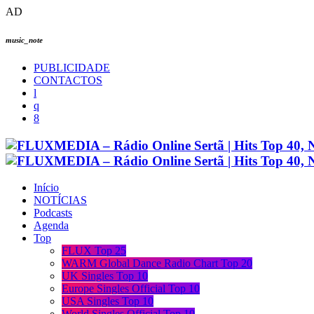
AD
music_note
PUBLICIDADE
CONTACTOS
Início
NOTÍCIAS
Podcasts
Agenda
Top
FLUX Top 25
WARM Global Dance Radio Chart Top 20
UK Singles Top 10
Europe Singles Official Top 10
USA Singles Top 10
World Singles Official Top 10