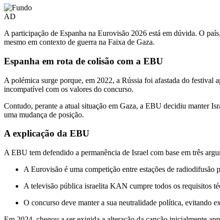
AD
A participação de Espanha na Eurovisão 2026 está em dúvida. O país
mesmo em contexto de guerra na Faixa de Gaza.
Espanha em rota de colisão com a EBU
A polémica surge porque, em 2022, a Rússia foi afastada do festival
incompatível com os valores do concurso.
Contudo, perante a atual situação em Gaza, a EBU decidiu manter Isra
uma mudança de posição.
A explicação da EBU
A EBU tem defendido a permanência de Israel com base em três argum
A Eurovisão é uma competição entre estações de radiodifusão 
A televisão pública israelita KAN cumpre todos os requisitos técn
O concurso deve manter a sua neutralidade política, evitando 
Em 2024, chegou a ser exigida a alteração da canção inicialmente apre