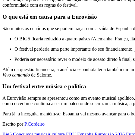
conformidade com as regras do festival.
O que está em causa para a Eurovisão
São muitos os cenários que se podem traçar com a saída de Espanha do
O BIG5 ficaria reduzido a quatro países (Alemanha, França, Itá
O festival perderia uma parte importante do seu financiamento,
Poderia ser necessário rever o modelo de acesso direto à final,
Além da questão financeira, a ausência espanhola teria também um im
Vivo cantando
de Salomé.
Um festival entre música e política
A Eurovisão sempre se apresentou como um evento musical apolítico, 
como o certame continua a ser um palco onde se cruzam a música, a pol
Para já, a incógnita mantém-se: Espanha vai mesmo avançar para o 
Escrito por
P.Cordeiro
Big5
Concursos musicais
cultura
EBU
Espanha
Eurovisão 2026
Euro