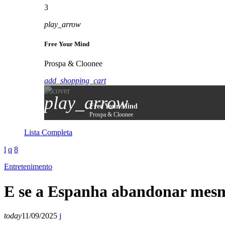
3
play_arrow
Free Your Mind
Prospa & Cloonee
add_shopping_cart
play_arrow
Free Your Mind
Prospa & Cloonee
Lista Completa
Entretenimento
E se a Espanha abandonar mesm
today
11/09/2025