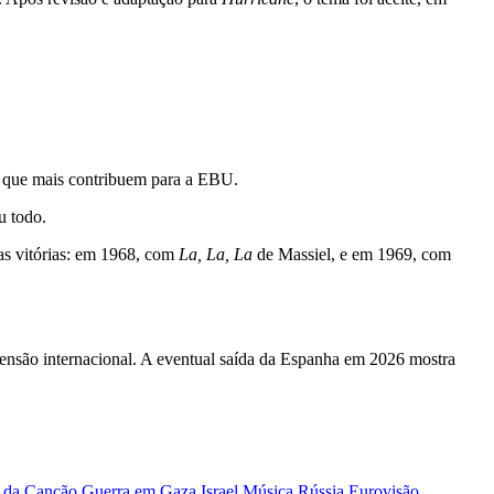
es que mais contribuem para a EBU.
u todo.
as vitórias: em 1968, com
La, La, La
de Massiel, e em 1969, com
tensão internacional. A eventual saída da Espanha em 2026 mostra
o da Canção
Guerra em Gaza
Israel
Música
Rússia Eurovisão