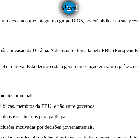
email
share
, um dos cinco que integram o grupo BIG5, poderá abdicar da sua pres
 após a invasão da Ucrânia. A decisão foi tomada pela EBU (European B
el em prova. Esta decisão está a gerar contestação em vários países, c
entos principais:
públicas, membros da EBU, e não entre governos.
icos e estatutários para participar.
exclusões motivadas por decisões governamentais.
sentada por Israel (
October Rain
), que continha referências ao conflit