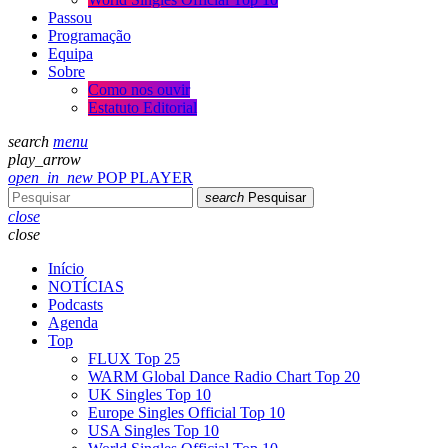
Passou
Programação
Equipa
Sobre
Como nos ouvir
Estatuto Editorial
search
menu
play_arrow
open_in_new
POP PLAYER
search
Pesquisar
close
close
Início
NOTÍCIAS
Podcasts
Agenda
Top
FLUX Top 25
WARM Global Dance Radio Chart Top 20
UK Singles Top 10
Europe Singles Official Top 10
USA Singles Top 10