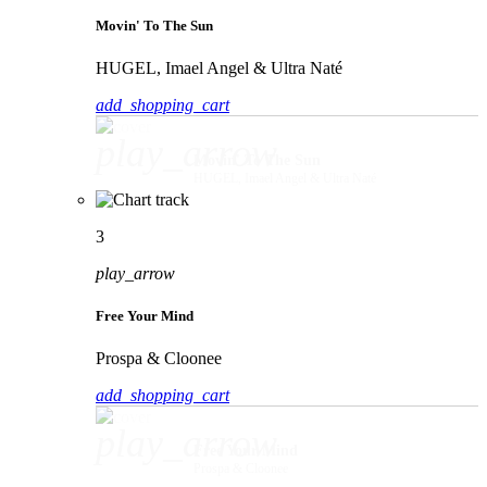
Movin' To The Sun
HUGEL, Imael Angel & Ultra Naté
add_shopping_cart
play_arrow
Movin' To The Sun
HUGEL, Imael Angel & Ultra Naté
3
play_arrow
Free Your Mind
Prospa & Cloonee
add_shopping_cart
play_arrow
Free Your Mind
Prospa & Cloonee