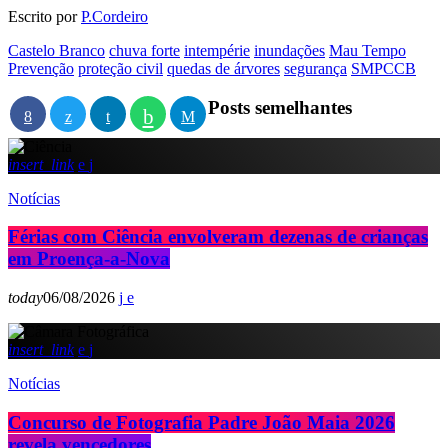
Escrito por
P.Cordeiro
Castelo Branco
chuva forte
intempérie
inundações
Mau Tempo
Prevenção
proteção civil
quedas de árvores
segurança
SMPCCB
Posts semelhantes
insert_link
Notícias
Férias com Ciência envolveram dezenas de crianças
em Proença-a-Nova
today
06/08/2026
insert_link
Notícias
Concurso de Fotografia Padre João Maia 2026
revela vencedores