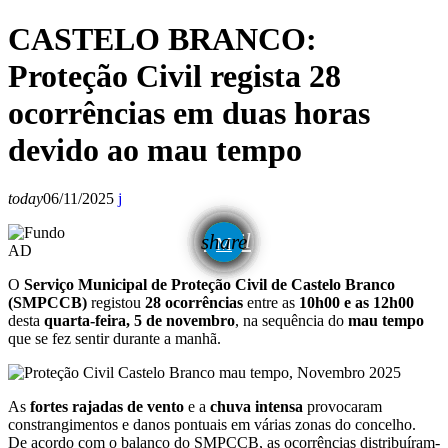
CASTELO BRANCO:
Proteção Civil regista 28
ocorrências em duas horas
devido ao mau tempo
today
06/11/2025
email
share
AD
O
Serviço Municipal de Proteção Civil de Castelo Branco
(SMPCCB)
registou
28 ocorrências
entre as
10h00 e as 12h00
desta
quarta-feira, 5 de novembro
, na sequência do
mau tempo
que se fez sentir durante a manhã.
As
fortes rajadas de vento
e a
chuva intensa
provocaram
constrangimentos e danos pontuais em várias zonas do concelho.
De acordo com o balanço do SMPCCB, as ocorrências distribuíram-