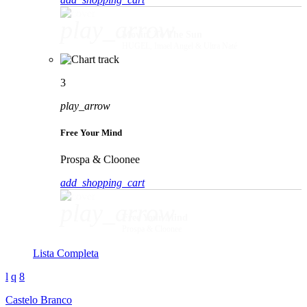
play_arrow
Movin' To The Sun
HUGEL, Imael Angel & Ultra Naté
3
play_arrow
Free Your Mind
Prospa & Cloonee
add_shopping_cart
play_arrow
Free Your Mind
Prospa & Cloonee
Lista Completa
Castelo Branco