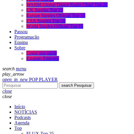
WARM Global Dance Radio Chart Top 20
UK Singles Top 10
Europe Singles Official Top 10
USA Singles Top 10
World Singles Official Top 10
Passou
Programação
Equipa
Sobre
Como nos ouvir
Estatuto Editorial
search
menu
play_arrow
open_in_new
POP PLAYER
search
Pesquisar
close
close
Início
NOTÍCIAS
Podcasts
Agenda
Top
FLUX Top 25