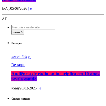
today
05/08/2026
AD
search
Destaque
insert_link
Destaque
Audiência de rádio online triplica em 10 anos,
revela estudo
today
20/02/2025
Últimas Notícias