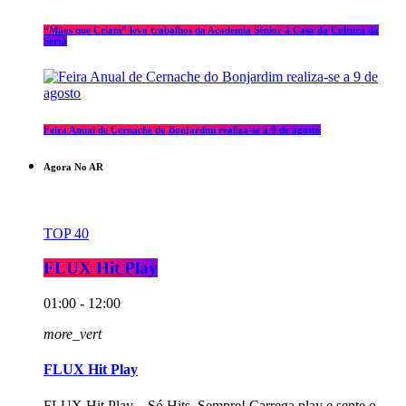
“Mãos que Criam” leva trabalhos da Academia Sénior à Casa da Cultura da
Sertã
Feira Anual de Cernache do Bonjardim realiza-se a 9 de agosto
Agora No AR
TOP 40
FLUX Hit Play
01:00 - 12:00
more_vert
FLUX Hit Play
FLUX Hit Play – Só Hits, Sempre! Carrega play e sente o