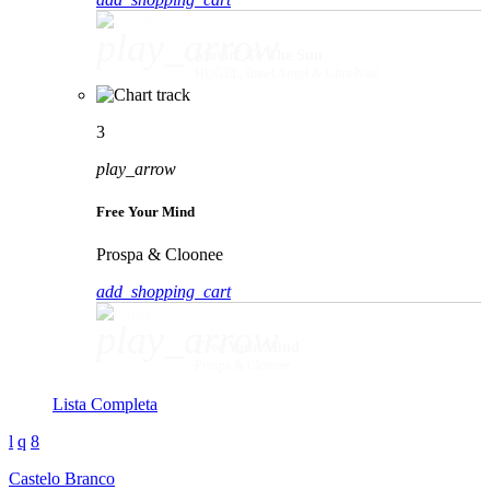
play_arrow
Movin' To The Sun
HUGEL, Imael Angel & Ultra Naté
3
play_arrow
Free Your Mind
Prospa & Cloonee
add_shopping_cart
play_arrow
Free Your Mind
Prospa & Cloonee
Lista Completa
Castelo Branco