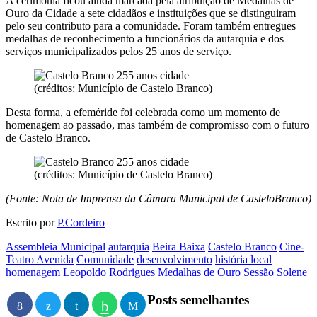
A cerimónia ficou ainda marcada pela atribuição de Medalhas de
Ouro da Cidade a sete cidadãos e instituições que se distinguiram
pelo seu contributo para a comunidade. Foram também entregues
medalhas de reconhecimento a funcionários da autarquia e dos
serviços municipalizados pelos 25 anos de serviço.
(créditos: Município de Castelo Branco)
Desta forma, a efeméride foi celebrada como um momento de
homenagem ao passado, mas também de compromisso com o futuro
de Castelo Branco.
(créditos: Município de Castelo Branco)
(Fonte: Nota de Imprensa da Câmara Municipal de CasteloBranco)
Escrito por
P.Cordeiro
Assembleia Municipal
autarquia
Beira Baixa
Castelo Branco
Cine-
Teatro Avenida
Comunidade
desenvolvimento
história local
homenagem
Leopoldo Rodrigues
Medalhas de Ouro
Sessão Solene
Posts semelhantes