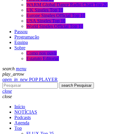
WARM Global Dance Radio Chart Top 20
UK Singles Top 10
Europe Singles Official Top 10
USA Singles Top 10
World Singles Official Top 10
Passou
Programação
Equipa
Sobre
Como nos ouvir
Estatuto Editorial
search
menu
play_arrow
open_in_new
POP PLAYER
search
Pesquisar
close
close
Início
NOTÍCIAS
Podcasts
Agenda
Top
FLUX Top 25