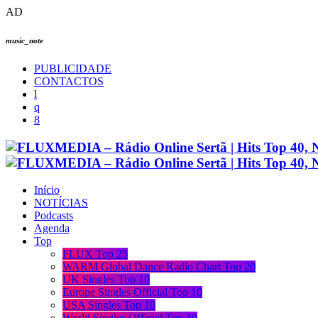
AD
music_note
PUBLICIDADE
CONTACTOS
Início
NOTÍCIAS
Podcasts
Agenda
Top
FLUX Top 25
WARM Global Dance Radio Chart Top 20
UK Singles Top 10
Europe Singles Official Top 10
USA Singles Top 10
World Singles Official Top 10