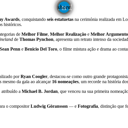
email
share
y Awards
, conquistando
seis estatuetas
na cerimónia realizada em Lo
 históricos.
tegorias de
Melhor Filme
,
Melhor Realização
e
Melhor Argumento
ineland
de
Thomas Pynchon
, apresenta um retrato intenso da socied
Sean Penn
e
Benicio Del Toro
, o filme mistura ação e drama ao conta
ealizado por
Ryan Coogler
, destacou-se como outro grande protagonist
tes mesmo da gala ao alcançar
16 nomeações
, um recorde na história do
, atribuído a
Michael B. Jordan
, que venceu na sua primeira nomeação
ra o compositor
Ludwig Göransson
— e
Fotografia
, distinção que f