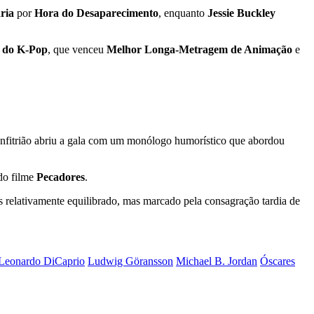
ria
por
Hora do Desaparecimento
, enquanto
Jessie Buckley
s do K‑Pop
, que venceu
Melhor Longa-Metragem de Animação
e
anfitrião abriu a gala com um monólogo humorístico que abordou
 do filme
Pecadores
.
 relativamente equilibrado, mas marcado pela consagração tardia de
Leonardo DiCaprio
Ludwig Göransson
Michael B. Jordan
Óscares