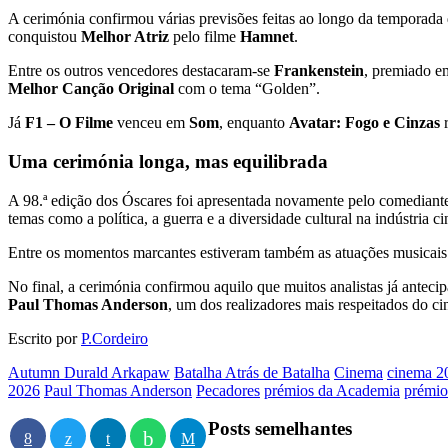
A cerimónia confirmou várias previsões feitas ao longo da temporada
conquistou
Melhor Atriz
pelo filme
Hamnet
.
Entre os outros vencedores destacaram-se
Frankenstein
, premiado 
Melhor Canção Original
com o tema “Golden”.
Já
F1 – O Filme
venceu em
Som
, enquanto
Avatar: Fogo e Cinzas
r
Uma cerimónia longa, mas equilibrada
A 98.ª edição dos Óscares foi apresentada novamente pelo comedian
temas como a política, a guerra e a diversidade cultural na indústria c
Entre os momentos marcantes estiveram também as atuações musicai
No final, a cerimónia confirmou aquilo que muitos analistas já anteci
Paul Thomas Anderson
, um dos realizadores mais respeitados do 
Escrito por
P.Cordeiro
Autumn Durald Arkapaw
Batalha Atrás de Batalha
Cinema
cinema 2
2026
Paul Thomas Anderson
Pecadores
prémios da Academia
prémio
Posts semelhantes