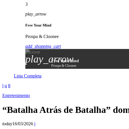
3
play_arrow
Free Your Mind
Prospa & Cloonee
add_shopping_cart
play_arrow
Free Your Mind
Prospa & Cloonee
Lista Completa
Entretenimento
“Batalha Atrás de Batalha” dom
today
16/03/2026