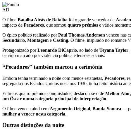
AD
O filme
Batalha Atrás de Batalha
foi o grande vencedor da
Academ
impacto de
Pecadores
, que somou
quatro prémios
e vários momentos
O épico político realizado por
Paul Thomas Anderson
venceu nas ca
Secundário
,
Montagem
e
Casting
. O filme, inspirado no romance
V
Protagonizado por
Leonardo DiCaprio
, ao lado de
Teyana Taylor
,
cenário marcado por violência política e tensões sociais.
“Pecadores” também marcou a cerimónia
Embora tenha terminado a noite com menos estatuetas,
Pecadores
, r
segregado dos Estados Unidos nos anos 1930, tinha feito história an
Entre os quatro prémios conquistados, destacou-se o de
Melhor Ator
um Óscar numa categoria principal de interpretação
.
O filme venceu ainda em
Argumento Original
,
Banda Sonora
— pa
mulher a vencer nesta categoria
.
Outras distinções da noite