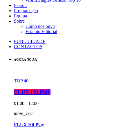
World Singles Official Top 10
Passou
Programação
Equipa
Sobre
Como nos ouvir
Estatuto Editorial
PUBLICIDADE
CONTACTOS
AGORA NO AR
TOP 40
FLUX Hit Play
01:00 - 12:00
more_vert
FLUX Hit Play