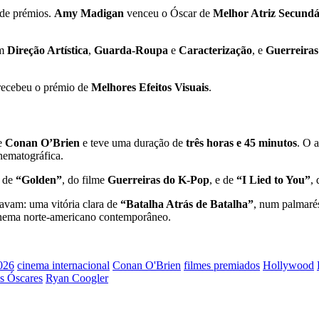
 de prémios.
Amy Madigan
venceu o Óscar de
Melhor Atriz Secundá
em
Direção Artística
,
Guarda-Roupa
e
Caracterização
, e
Guerreira
ecebeu o prémio de
Melhores Efeitos Visuais
.
te
Conan O’Brien
e teve uma duração de
três horas e 45 minutos
. O 
inematográfica.
s de
“Golden”
, do filme
Guerreiras do K‑Pop
, e de
“I Lied to You”
,
pavam: uma vitória clara de
“Batalha Atrás de Batalha”
, num palmarés
cinema norte-americano contemporâneo.
026
cinema internacional
Conan O'Brien
filmes premiados
Hollywood
s Óscares
Ryan Coogler