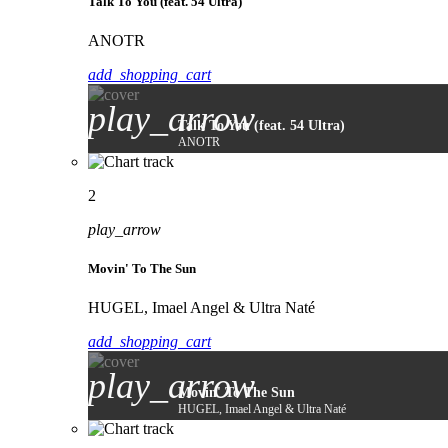
Talk To You (feat. 54 Ultra)
ANOTR
add_shopping_cart
play_arrow
Talk To You (feat. 54 Ultra)
ANOTR
2
play_arrow
Movin' To The Sun
HUGEL, Imael Angel & Ultra Naté
add_shopping_cart
play_arrow
Movin' To The Sun
HUGEL, Imael Angel & Ultra Naté