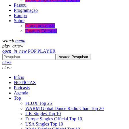
Passou
Programação
Equipa
Sobre
Como nos ouvir
Estatuto Editorial
search
menu
play_arrow
open_in_new
POP PLAYER
search
Pesquisar
close
close
Início
NOTÍCIAS
Podcasts
Agenda
Top
FLUX Top 25
WARM Global Dance Radio Chart Top 20
UK Singles Top 10
Europe Singles Official Top 10
USA Singles Top 10